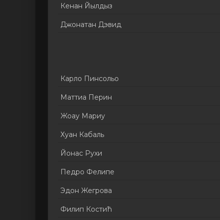
Кенан Йылдыз
Джонатан Дэвид
Карло Пинсольо
Маттиа Перин
Жоау Мариу
Хуан Кабаль
Йонас Рухи
Педро Фелипе
Эдон Жегрова
Филип Костић