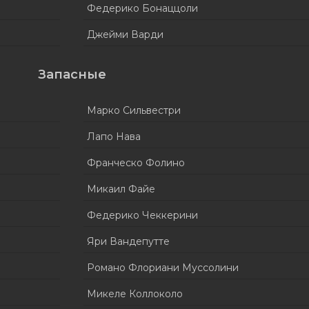
Федерико Бонаццоли
Джейми Варди
Запасные
Марко Сильвестри
Лапо Нава
Франческо Фолино
Микаил Файе
Федерико Чеккерини
Яри Вандепутте
Романо Флориани Муссолини
Микеле Коллоколо