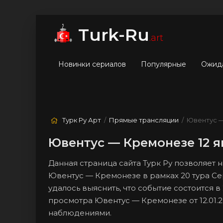
мые
Лучшие
Жанры
Turk-Ru
.art
Новинки сериалов
Популярные
Ожид
Турк Ру Арт
/
Прямые трансляции
/ Ювентус 
Ювентус — Кремонезе 12 я
Данная страница сайта Турк Ру позволяет
Ювентус — Кремонезе в рамках 20 тура Се
удалось выяснить, что событие состоится в
просмотра Ювентус — Кремонезе от 12.01.
наблюдениями.