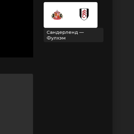
Сандерленд —
Фулхэм