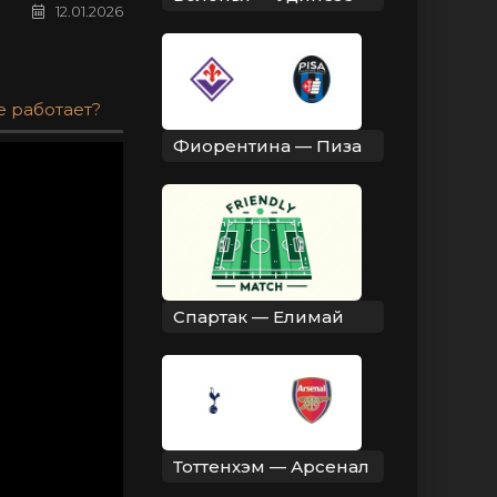
12.01.2026
е работает?
Фиорентина — Пиза
Спартак — Елимай
Тоттенхэм — Арсенал