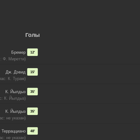
Голы
Бремер
12'
с: Ф. Миретти)
Дж. Дэвид
15'
пас: К. Турам)
К. Йылдыз
35'
с: К. Йылдыз)
К. Йылдыз
35'
ас: не указан)
. Террацциано
48'
ас: не указан)