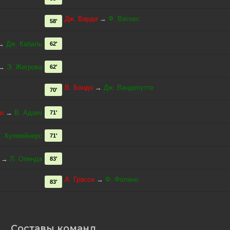
Дж. Варди
→
Ф. Васкес
58'
→
Дж. Кабаль
62'
→
Э. Жегрова
62'
В. Бондо
→
Дж. Вандепутте
70'
и
→
В. Адзич
71'
Т. Купмейнерс
71'
→
Л. Опенда
83'
А. Грасси
→
Ф. Фолино
83'
Составы команд