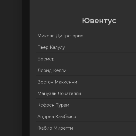
Ювентус
Микеле Ди Грегорио
Пьер Калулу
Бремер
Ллойд Келли
Вестон Маккенни
Мануэль Локателли
Кефрен Турам
Андреа Камбьясо
Фабио Миретти