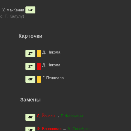
У. МакКенни
64'
ас: П. Калулу)
Карточки
Д. Никола
27'
Д. Никола
27'
Г. Пеццелла
68'
Замены
Д. Йонсен
→
Р. Флориани
46'
Ф. Бонаццоли
→
А. Санабрия
58'