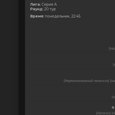
Лига:
Серия А
Раунд:
20 тур
Время:
понедельник, 22:45
(па
(
(Нереализованный пенальти) (па
(п
Ф
(Автогол) (п