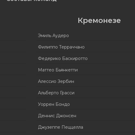
Кремонезе
Эмиль Аудеро
Филиппо Терраччано
Федерико Баскиротто
Маттео Бьянкетти
Алессио Зербин
Альберто Грасси
Уоррен Бондо
Деннис Джонсен
Джузеппе Пеццелла