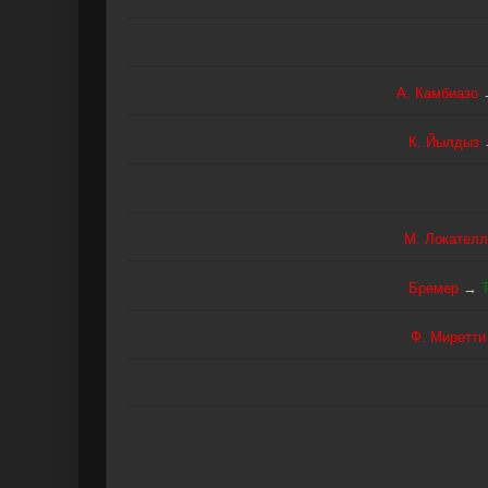
А. Камбиазо
К. Йылдыз
М. Локателл
Бремер
→
Ф. Миретти