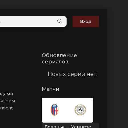
Вход
Обновление
сериалов
Новых серий нет.
Матчи
андами
я. Нам
 после
Болонья — Удинезе