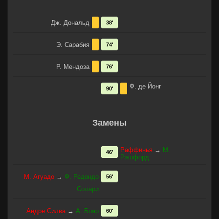
Дж. Дональд
38'
Э. Сарабия
74'
Р. Мендоза
76'
Ф. де Йонг
90'
Замены
Раффинья
→
М.
46'
Рэшфорд
М. Агуадо
→
Ф. Редондо
56'
Солари
Андре Силва
→
А. Бояр
60'