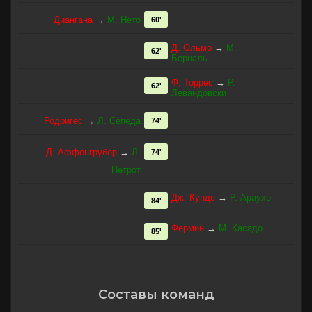
Диангана
→
М. Нето
60'
Д. Ольмо
→
М.
62'
Берналь
Ф. Торрес
→
Р.
62'
Левандовски
Родригес
→
Л. Сепеда
74'
Д. Аффенгрубер
→
Л.
74'
Петрот
Дж. Кунде
→
Р. Араухо
84'
Фермин
→
М. Касадо
85'
Составы команд