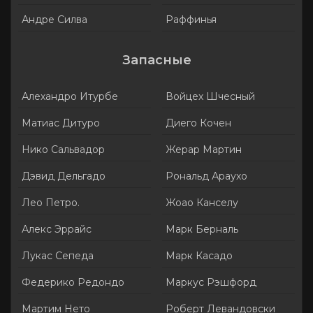
Андре Силва
Раффинья
Запасные
Алехандро Итурбе
Войцех Шчесный
Матиас Дитуро
Диего Кочен
Нико Сальвадор
Жерар Мартин
Дэвид Дельгадо
Рональд Араухо
Лео Петро.
Жоао Канселу
Алекс Эррайс
Марк Берналь
Лукас Сепеда
Марк Касадо
Федерико Редондо
Маркус Рэшфорд
Мартим Нето
Роберт Левандовски