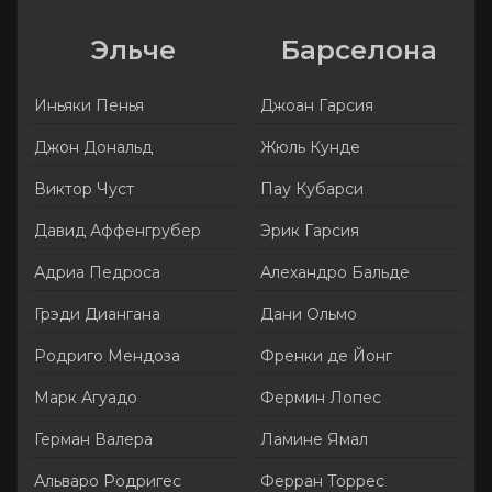
Эльче
Барселона
Иньяки Пенья
Джоан Гарсия
Джон Дональд
Жюль Кунде
Виктор Чуст
Пау Кубарси
Давид Аффенгрубер
Эрик Гарсия
Адриа Педроса
Алехандро Бальде
Грэди Диангана
Дани Ольмо
Родриго Мендоза
Френки де Йонг
Марк Агуадо
Фермин Лопес
Герман Валера
Ламине Ямал
Альваро Родригес
Ферран Торрес