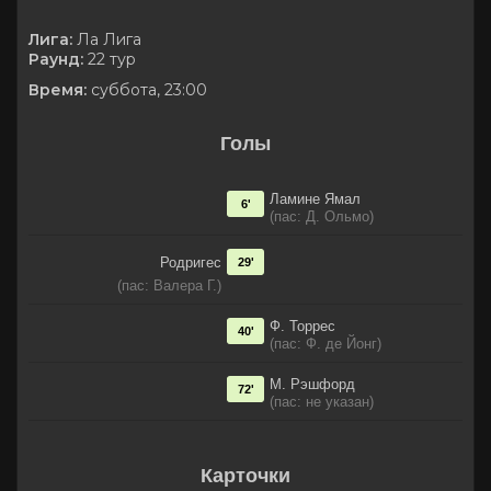
Лига:
Ла Лига
Раунд:
22 тур
Время:
суббота, 23:00
Голы
Ламине Ямал
6'
(пас: Д. Ольмо)
Родригес
29'
(пас: Валера Г.)
Ф. Торрес
40'
(пас: Ф. де Йонг)
М. Рэшфорд
72'
(пас: не указан)
Карточки