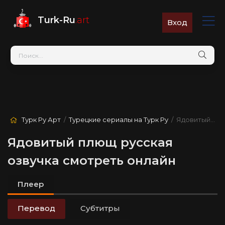
Turk-Ru
.art
Вход
Турк Ру Арт
/
Турецкие сериалы на Турк Ру
/ Ядовитый плющ
Ядовитый плющ русская
озвучка смотреть онлайн
Плеер
Перевод
Субтитры