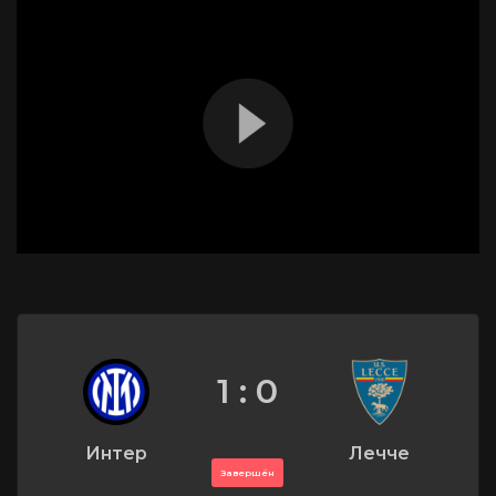
1 : 0
Интер
Лечче
Завершён