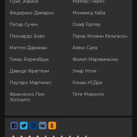
Луис Энрике
Матиас Перес
Федерико Димарко
Мохамед Каба
Петар Сучич
Олаф Гортер
Леонардо Бово
Торир Иоханн Хельгасон
Маттео Дармиан
Алекс Сала
Томас Беренбрук
Филип Мархвиньски
Давиде Фраттези
Умар Нгом
Лаутаро Мартинес
Конан Н\'Дри
Франческо Пио
Тете Моренте
Эспозито