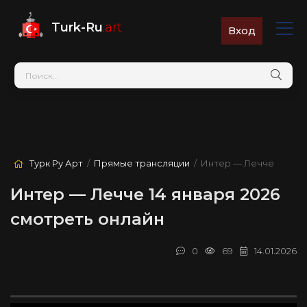
Turk-Ru
.art
Вход
Турк Ру Арт
/
Прямые трансляции
/ Интер — Лечче
Интер — Лечче 14 января 2026
смотреть онлайн
0
69
14.01.2026