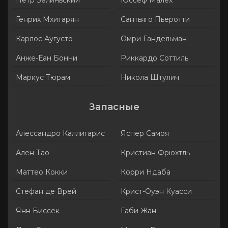
Пётр Зелиньский
Юссеф Малех
Генрих Мхитарян
Сантьяго Пьеротти
Карлос Аугусто
Омри Гандельман
Анже-Ёан Бонни
Риккардо Соттиль
Маркус Тюрам
Никола Штулич
Запасные
Алессандро Каллигарис
Яспер Самоя
Ален Тао
Кристиан Фрюхтль
Маттео Кокки
Корри Ндаба
Стефан де Врей
Крист-Оуэн Куасси
Янн Биссек
Габи Жан