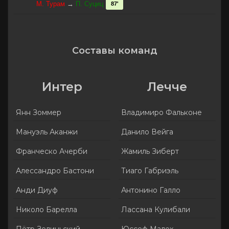
М. Турам
→
П. Суциц
87'
Составы команд
Интер
Лечче
Янн Зоммер
Владимиро Фальконе
Мануэль Аканжи
Данило Вейга
Франческо Ачерби
Жамиль Зиберт
Алессандро Бастони
Тиаго Габриэль
Анди Диуф
Антонино Галло
Николо Барелла
Лассана Кулибали