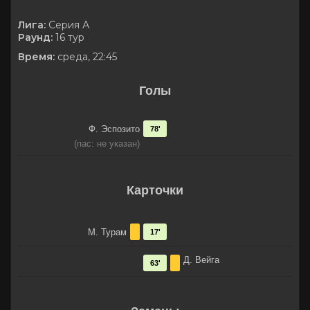
Лига:
Серия А
Раунд:
16 тур
Время:
среда, 22:45
Голы
Ф. Эспозито
78'
(пас: не указан)
Карточки
М. Турам
17'
Д. Вейга
63'