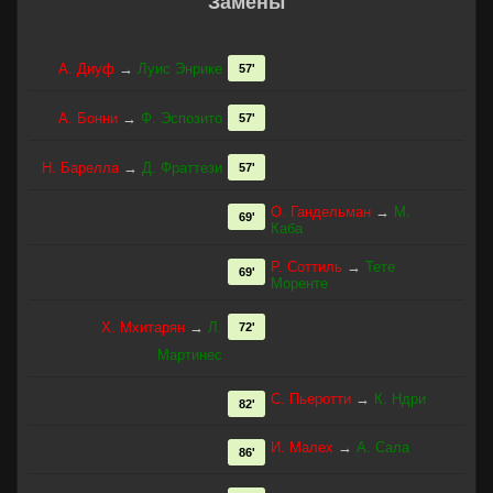
Замены
А. Диуф
→
Луис Энрике
57'
А. Бонни
→
Ф. Эспозито
57'
Н. Барелла
→
Д. Фраттези
57'
О. Гандельман
→
М.
69'
Каба
Р. Соттиль
→
Тете
69'
Моренте
Х. Мхитарян
→
Л.
72'
Мартинес
С. Пьеротти
→
К. Ндри
82'
И. Малех
→
А. Сала
86'