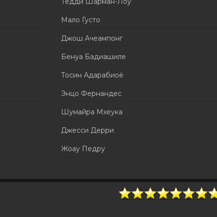
Тедди Шарман-Лоу
Мало Густо
Джош Ачеампонг
Бенуа Бадиашиле
Тосин Адарабиоё
Энцо Фернандес
Шумайра Мхеука
Джесси Дерри
Жоау Педру