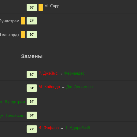
М. Сарр
66'
Лундстрам
73'
 Гельхардт
90'
Замены
Р. Джеймс
→
Фернандес
60'
М. Кайседо
→
Дж. Ачеампонг
61'
ж. Лундстрам
64'
ж. Гельхардт
64'
В. Фофана
→
Т. Адарабиоё
77'