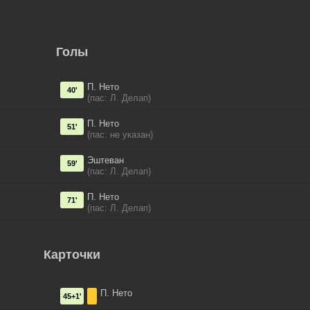
Голы
П. Нето
40'
(пас: Л. Делап)
П. Нето
51'
(пас: не указан)
Эштеван
59'
(пас: Л. Делап)
П. Нето
71'
(пас: Л. Делап)
Карточки
П. Нето
45+1'