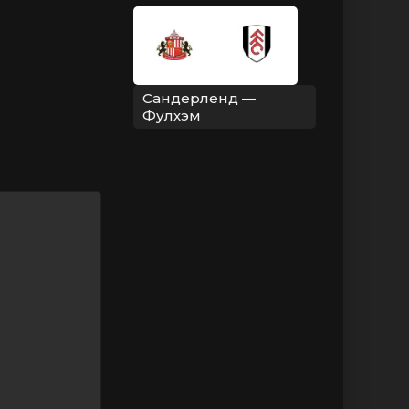
Сандерленд —
Фулхэм