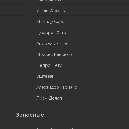
Уэсли Фофана
Мамаду Сарр
Джоррел Хато
Андрей Сантос
Мойсес Кайседо
Педро Нету
Эштеван
Алехандро Гарначо
Лиам Делап
Запасные