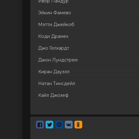
Ивор Пандур
Эйкин Фамево
Мэтти Джейкоб
Коди Драмех
Джо Гелхардт
Джон Лундстрем
Киран Дауэлл
Натан Тинсдейл
Кайл Джозеф