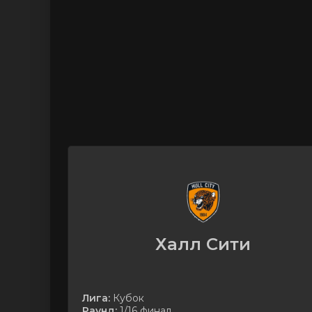
Халл Сити
Лига:
Кубок
Раунд:
1/16 финал