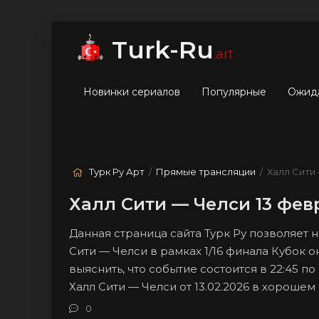
мые
Лучшие
Жанры
Turk-Ru
.art
Новинки сериалов
Популярные
Ожид
Турк Ру Арт
/
Прямые трансляции
/ Халл Сити
Халл Сити — Челси 13 фев
Данная страница сайта Турк Ру позволяет
Сити — Челси в рамках 1/16 финала Кубок 
выяснить, что событие состоится в 22:45 п
Халл Сити — Челси от 13.02.2026 в хороше
0