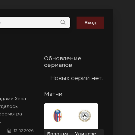
Вход
Обновление
сериалов
Новых серий нет.
Матчи
ндами Халл
удалось
просмотра
.
13.02.2026
Болонья — Удинезе