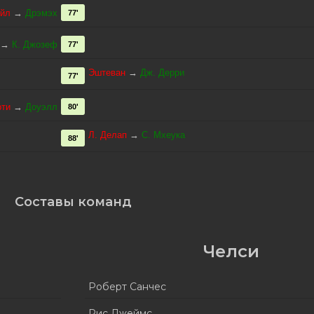
ойл
→
Дрэмэх
77'
→
К. Джозеф
77'
Эштеван
→
Дж. Дерри
77'
рти
→
Доуэлл
80'
Л. Делап
→
С. Мхеука
88'
Составы команд
Челси
Роберт Санчес
Рис Джеймс