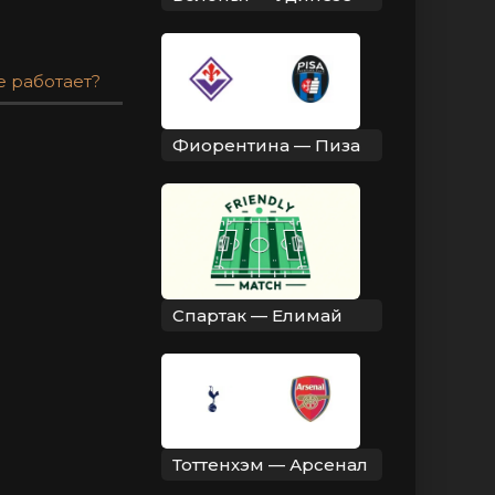
е работает?
Фиорентина — Пиза
Спартак — Елимай
Тоттенхэм — Арсенал