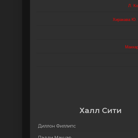
Л. К
Хиракава Ю.
Макка
Халл Сити
Диллон Филлипс
Пэдди Макнэр