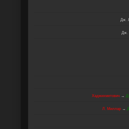
Дж. 
Дж.
Хаджихметович
→
Д
Л. Миллар
→
Д