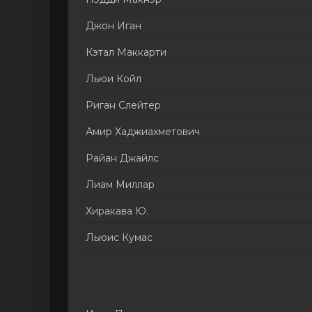
Джон Иган
Кэтал Маккарти
Льюи Койл
Риган Слейтер
Амир Хаджиахметович
Райан Джайлс
Лиам Миллар
Хиракава Ю.
Льюис Кумас