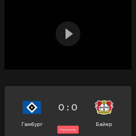
0 : 0
Гамбург
Байер
Перенесён