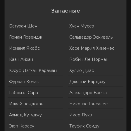
Запасные
Батухан Шен
Хуан Муссо
Гюнай Гювендж
Сальвадор Эскивель
Исмаил Якобс
Хосе Мария Хименес
Каан Айхан
Робин Ле Норман
Юсуф Дагхан Караман
Хулио Диас
Фуркан Кочак
Джонни Кардозу
Габриэл Сара
Алехандро Баена
Илкай Гюндоган
Николас Гонсалес
Ахмед Кутуджу
Икер Лукэ
Эюп Карасу
Тауфик Сеиду