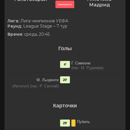
Мадрид
Завершён
Лига:
Лига чемпионов УЕФА
Раунд:
League Stage – 7 тур
Время:
среда, 20:45
Голы
Г. Симеоне
4'
(пас: М. Руджери)
М. Льоренте
20'
(Автогол) (пас: Р. Саллай)
Карточки
Пубиль
29'