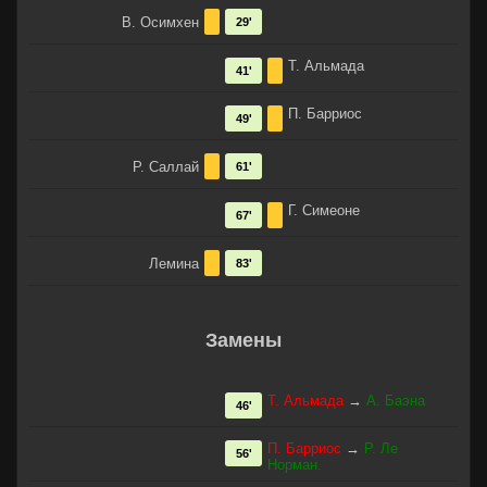
В. Осимхен
29'
Т. Альмада
41'
П. Барриос
49'
Р. Саллай
61'
Г. Симеоне
67'
Лемина
83'
Замены
Т. Альмада
→
А. Баэна
46'
П. Барриос
→
Р. Ле
56'
Норман.