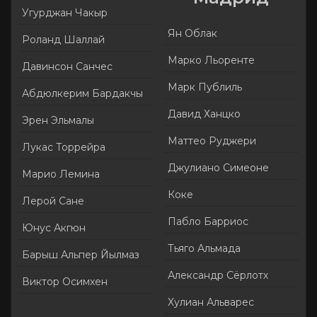
Угурджан Чакыр
Ян Облак
Роланд Шаллай
Марко Льоренте
Давинсон Санчес
Марк Публиль
Абдюлкерим Бардакчы
Давид Ханцко
Эрен Эльмалы
Маттео Руджери
Лукас Торрейра
Джулиано Симеоне
Марио Лемина
Коке
Лерой Сане
Пабло Барриос
Юнус Акгюн
Тьяго Альмада
Барыш Альпер Йылмаз
Александр Сёрлотх
Виктор Осимхен
Хулиан Альварес