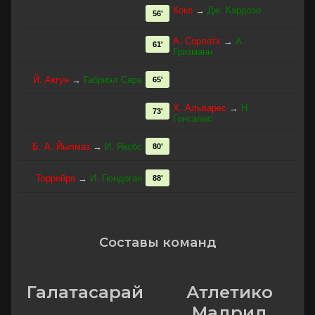
Коке
→
Дж. Кардозо
56'
А. Сорлотх
→
А.
61'
Гризманн
Й. Акгун
→
Габриэл Сара
65'
Х. Альварес
→
Н.
73'
Гонсалес
Б. А. Йылмаз
→
И. Якобс
80'
Торрейра
→
И. Гюндоган
88'
Составы команд
Галатасарай
Атлетико
Мадрид