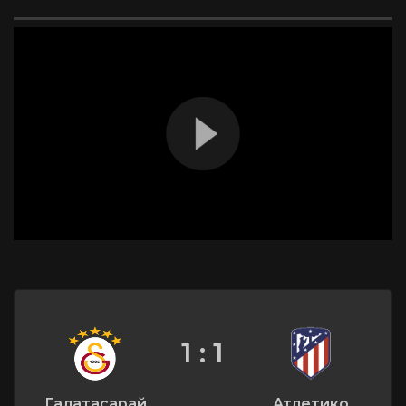
1 : 1
Галатасарай
Атлетико