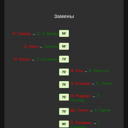
Замены
Н. Семеду
→
Д. Э. Демир
56'
Д. Нене
→
Талиска
56'
И. Юксек
→
Э. Альварес
73'
М. Кэш
→
И. Маатсен
75'
Э. Буэндиа
→
А. Онана
75'
М. Роджерс
→
Э.
75'
Гессанд
Дж. Санчо
→
А. Гарсия
75'
Й. Тилеманс
→
Г.
90'
Хеммингс