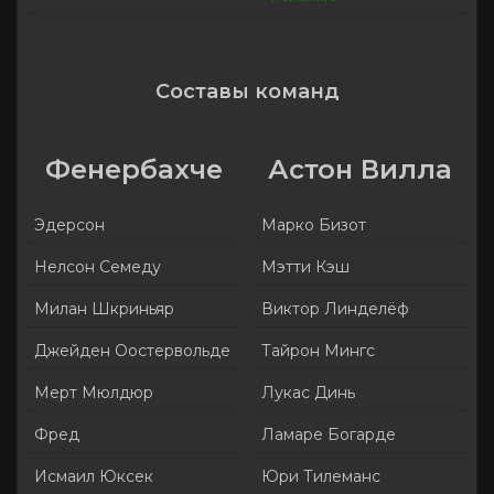
Составы команд
Фенербахче
Астон Вилла
Эдерсон
Марко Бизот
Нелсон Семеду
Мэтти Кэш
Милан Шкриньяр
Виктор Линделёф
Джейден Оостервольде
Тайрон Мингс
Мерт Мюлдюр
Лукас Динь
Фред
Ламаре Богарде
Исмаил Юксек
Юри Тилеманс