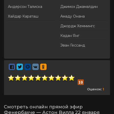
Андерсон Талиска
Джимох Джамалдин
Хайдар Караташ
Амаду Онана
Джордж Хеммингс
Кадан Янг
Эван Гессанд
10
Оценок:
1
Смотреть онлайн прямой эфир
Фенербахче — Астон Вилла 22 января