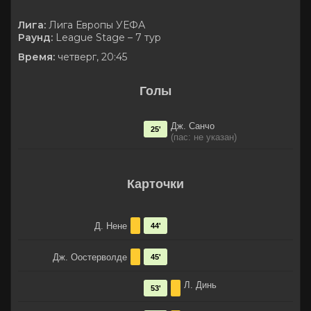
Лига:
Лига Европы УЕФА
Раунд:
League Stage – 7 тур
Время:
четверг, 20:45
Голы
Дж. Санчо
25'
(пас: не указан)
Карточки
Д. Нене
44'
Дж. Оостерволде
45'
Л. Динь
53'