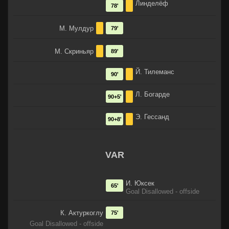
Линделёф
78'
М. Мулдур
79'
М. Скриньяр
89'
Й. Тилеманс
90'
Л. Богарде
90+5'
Э. Гессанд
90+8'
VAR
И. Юксек
65'
Goal Disallowed - offside
К. Актуркоглу
75'
Goal Disallowed - offside