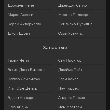
Доржель Нене
Джейдон Санчо
Марко Асенсио
Морган Роджерс
Керем Актюркоглу
Эмилиано Буэндиа
Джон Дуран
Олли Уоткинс
Запасные
Тарык Четин
Сэм Проктор
Энгин Джан Битерге
Джеймс Райт
Чаглар Сёйюнджу
Эзри Конса
Игит Эфе Демир
Пау Торрес
Эдсон Альварес
Андрес Гарсия
Огуз Айдын
Иан Маатсен