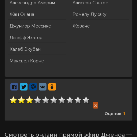
Александро Аморим
Алиссон Сантос
Жан Онана
Ромелу Лукаку
Джуниор Мессияс
Жоване
Джефф Эхатор
Калеб Экубан
Максвел Корне
3
Оценок:
1
Смотреть онлайн прямой эфир Дженоа —