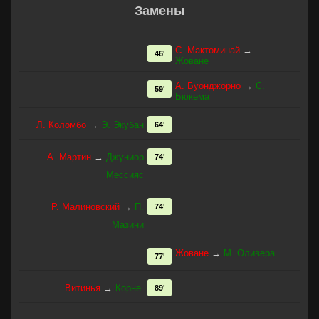
Замены
С. Мактоминай
→
46'
Жоване
А. Буонджорно
→
С.
59'
Бюкема
Л. Коломбо
→
Э. Экубан
64'
А. Мартин
→
Джуниор
74'
Мессияс
Р. Малиновский
→
П.
74'
Мазини
Жоване
→
М. Оливера
77'
Витинья
→
Корне.
89'