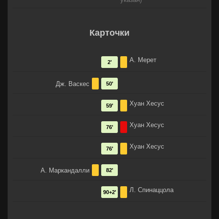
Карточки
А. Мерет
2'
Дж. Васкес
50'
Хуан Хесус
59'
Хуан Хесус
76'
Хуан Хесус
76'
А. Маркандалли
82'
Л. Спинаццола
90+2'