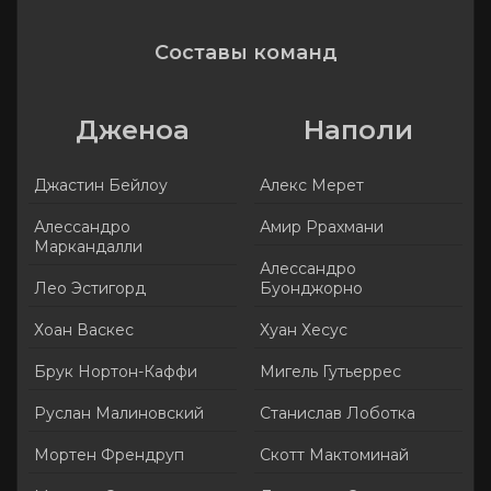
Составы команд
Дженоа
Наполи
Джастин Бейлоу
Алекс Мерет
Алессандро
Амир Ррахмани
Маркандалли
Алессандро
Лео Эстигорд
Буонджорно
Хоан Васкес
Хуан Хесус
Брук Нортон-Каффи
Мигель Гутьеррес
Руслан Малиновский
Станислав Лоботка
Мортен Френдруп
Скотт Мактоминай