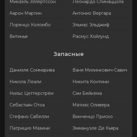
Микаэль Эллертссон
Леонардо Спинаццола
Аарон Мартин
Антонио Вергара
Лоренцо Коломбо
Эльмас Эльджиф
Витинья
Расмус Хойлунд
Запасные
Даниэле Соммарива
Ваня Милинкович-Савич
Никола Леали
Никита Контини
Нильс Цеттерстрём
Сэм Бейкема
Себастьян Отоа
Матиас Оливера
Стефано Сабелли
Винченцо Приско
Патрицио Мазини
Эммануэле Де Кьяра