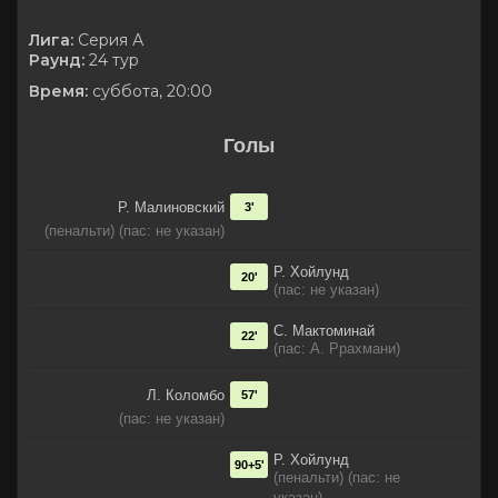
Лига:
Серия А
Раунд:
24 тур
Время:
суббота, 20:00
Голы
Р. Малиновский
3'
(пенальти) (пас: не указан)
Р. Хойлунд
20'
(пас: не указан)
С. Мактоминай
22'
(пас: А. Ррахмани)
Л. Коломбо
57'
(пас: не указан)
Р. Хойлунд
90+5'
(пенальти) (пас: не
указан)