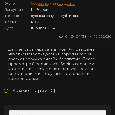
Жанр:
боевик
,
криминал
,
драма
Загружено:
1 - 49 серия
Перевод:
русская озвучка, субтитры
Время:
120 мин.
Дата:
11 ноября 2024
0
24 138
13.02.2026
Данная страница сайта Турк Ру позволяет
начать смотреть Далёкий город 8 серия
русская озвучка онлайн бесплатно. После
просмотра 8 серии Uzak Sehir в хорошем
качестве, вы можете поделиться своими
впечатлениями с другими зрителями в
комментариях.
Комментарии (0)