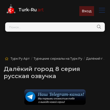
Turk-Ru
.art
Вход
Турк Ру Арт
/
Турецкие сериалы на Турк Ру
/
Далёкий город
Далёкий город 8 серия
русская озвучка