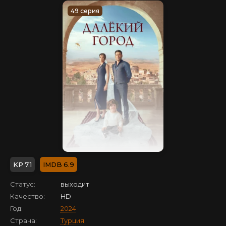
49 серия
7.1
6.9
Статус:
выходит
Качество:
HD
Год:
2024
Страна:
Турция