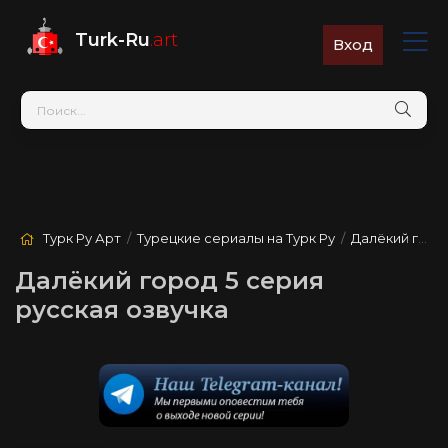
Turk-Ru
.art
Вход
Турк Ру Арт
/
Турецкие сериалы на Турк Ру
/
Далёкий город
Далёкий город 5 серия
русская озвучка