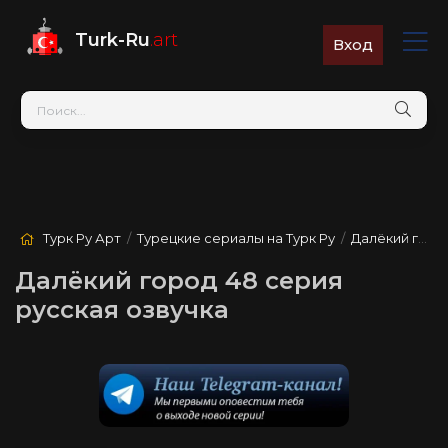
Turk-Ru
.art
Вход
Турк Ру Арт
/
Турецкие сериалы на Турк Ру
/
Далёкий город
Далёкий город 48 серия
русская озвучка