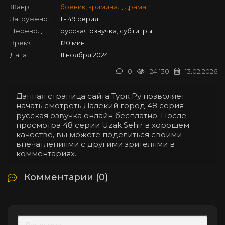
Жанр:
боевик
,
криминал
,
драма
Загружено:
1 - 49 серия
Перевод:
русская озвучка, субтитры
Время:
120 мин.
Дата:
11 ноября 2024
0
24 130
13.02.2026
Данная страница сайта Турк Ру позволяет
начать смотреть Далёкий город 48 серия
русская озвучка онлайн бесплатно. После
просмотра 48 серии Uzak Sehir в хорошем
качестве, вы можете поделиться своими
впечатлениями с другими зрителями в
комментариях.
Комментарии (0)