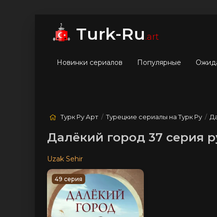
мые
Лучшие
Жанры
Turk-Ru
.art
Новинки сериалов
Популярные
Ожид
Турк Ру Арт
/
Турецкие сериалы на Турк Ру
/
Д
Далёкий город 37 серия р
Uzak Sehir
49 серия