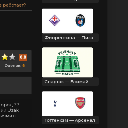
е работает?
Фиорентина — Пиза
8.8
Оценок:
6
Спартак — Елимай
город 37
рии Uzak
ниями с
Тоттенхэм — Арсенал