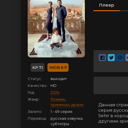
Плеер
7.1
6.9
Статус:
выходит
Качество:
HD
Год:
2024
Жанр:
боевик
,
Данная стран
криминал
,
драма
серия русск
Залито:
1 - 49 серия
Sehir в хор
Перевод:
русская озвучка,
другими зри
субтитры