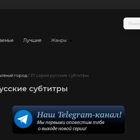
аемые
Лучшие
Жанры
алёкий город
/ 37 серия русские субтитры
усские субтитры