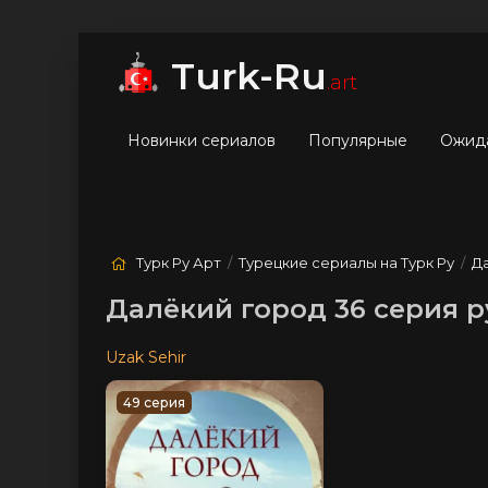
мые
Лучшие
Жанры
Turk-Ru
.art
Новинки сериалов
Популярные
Ожид
Турк Ру Арт
/
Турецкие сериалы на Турк Ру
/
Д
Далёкий город 36 серия р
Uzak Sehir
49 серия