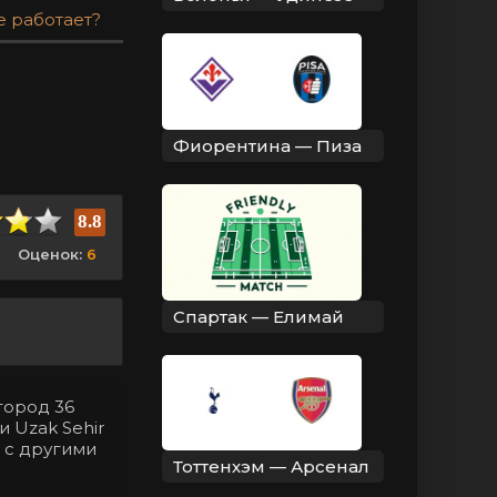
е работает?
Фиорентина — Пиза
8.8
Оценок:
6
Спартак — Елимай
город 36
 Uzak Sehir
 с другими
Тоттенхэм — Арсенал