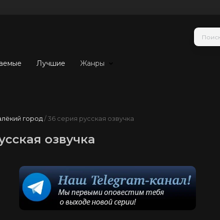
аемые
Лучшие
Жанры
алёкий город
/ 36 серия русская озвучка
усская озвучка