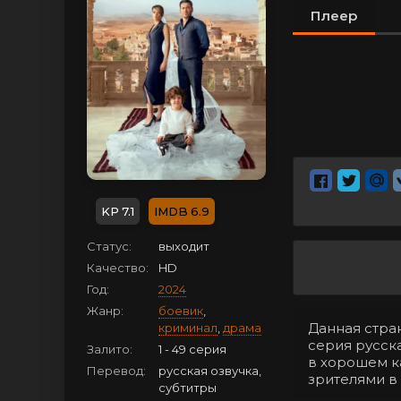
Плеер
7.1
6.9
Статус:
выходит
Качество:
HD
Год:
2024
Жанр:
боевик
,
Данная стран
криминал
,
драма
серия русска
Залито:
1 - 49 серия
в хорошем к
Перевод:
русская озвучка,
зрителями в
субтитры