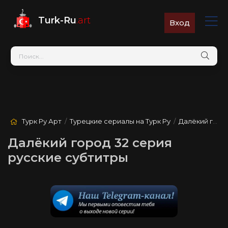
Turk-Ru
.art
Вход
Турк Ру Арт
/
Турецкие сериалы на Турк Ру
/
Далёкий город
Далёкий город 32 серия
русские субтитры