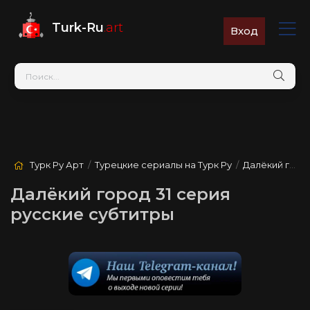
Turk-Ru
.art
Вход
Турк Ру Арт
/
Турецкие сериалы на Турк Ру
/
Далёкий город
Далёкий город 31 серия
русские субтитры