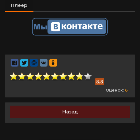
Плеер
8.8
Оценок:
6
Назад