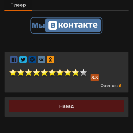
Плеер
8.8
Оценок:
6
Назад