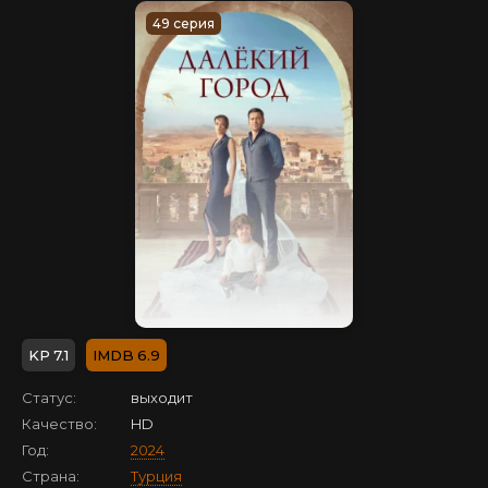
49 серия
7.1
6.9
Статус:
выходит
Качество:
HD
Год:
2024
Страна:
Турция