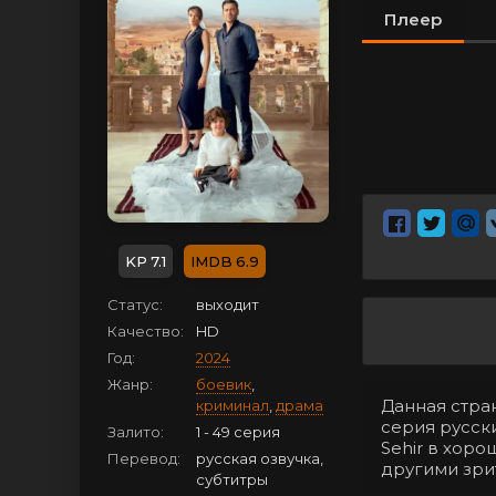
Плеер
7.1
6.9
Статус:
выходит
Качество:
HD
Год:
2024
Жанр:
боевик
,
Данная стран
криминал
,
драма
серия русск
Залито:
1 - 49 серия
Sehir в хор
Перевод:
русская озвучка,
другими зри
субтитры