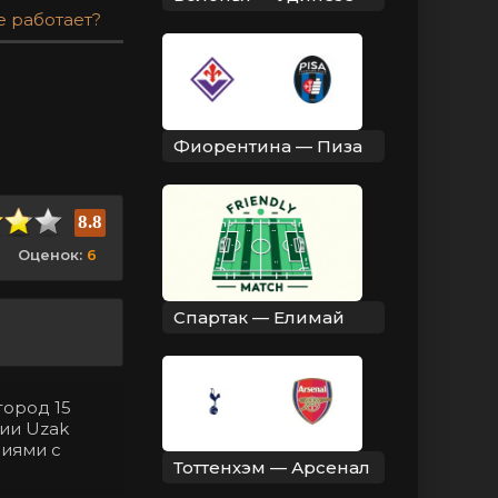
е работает?
Фиорентина — Пиза
8.8
Оценок:
6
Спартак — Елимай
город 15
рии Uzak
ниями с
Тоттенхэм — Арсенал