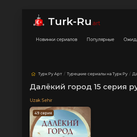
мые
Лучшие
Жанры
Turk-Ru
.art
Новинки сериалов
Популярные
Ожид
Турк Ру Арт
/
Турецкие сериалы на Турк Ру
/
Д
Далёкий город 15 серия р
Uzak Sehir
49 серия