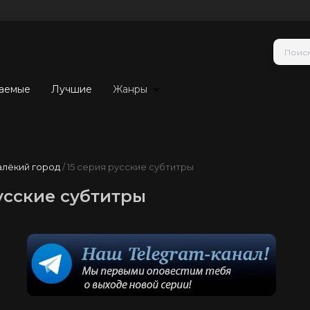
аемые
Лучшие
Жанры
алёкий город
/ 15 серия русские субтитры
усские субтитры