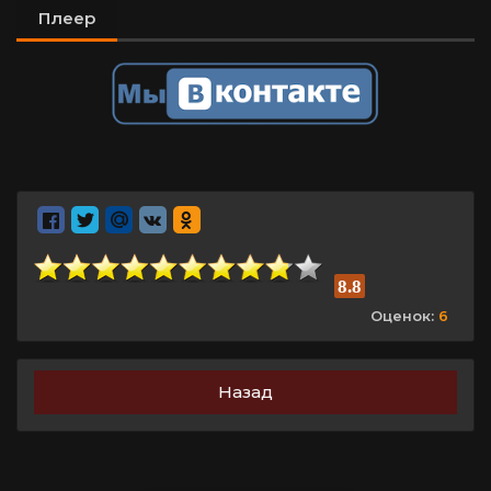
Плеер
8.8
Оценок:
6
Назад