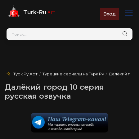
Turk-Ru
.art
Вход
Турк Ру Арт
/
Турецкие сериалы на Турк Ру
/
Далёкий город
Далёкий город 10 серия
русская озвучка