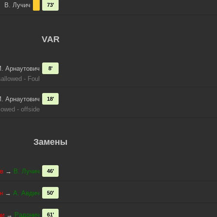
В. Лучич
73'
VAR
. Арнаутович
8'
allowed - Foul
. Арнаутович
18'
lowed - offside
Замены
ов
→
В. Лучич
46'
н
→
А. Авдич
50'
аи
→
Радонич
61'