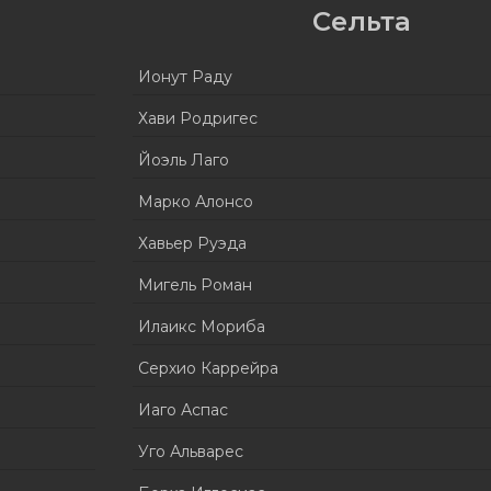
Сельта
Ионут Раду
Хави Родригес
Йоэль Лаго
Марко Алонсо
Хавьер Руэда
Мигель Роман
Илаикс Мориба
Серхио Каррейра
Иаго Аспас
Уго Альварес