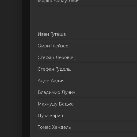
Марко Арнаутович
Иван Гутеша
Омри Глейзер
Стефан Лекович
Стефан Гудель.
Адем Авдич
Владимир Лучич
Махмуду Баджо
Лука Зарич
Томас Хендель