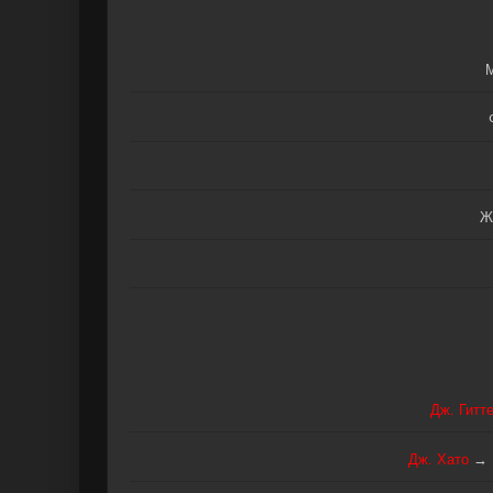
М
Ж
Дж. Гитт
Дж. Хато
→