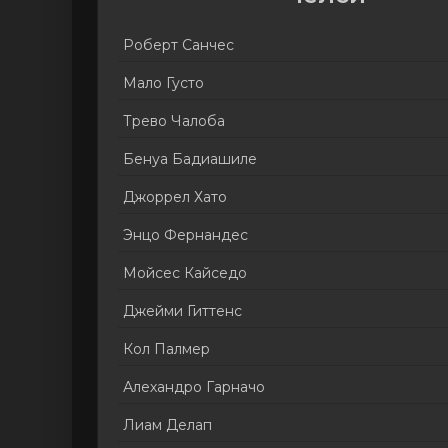
Роберт Санчес
Мало Густо
Трево Чалоба
Бенуа Бадиашиле
Джоррел Хато
Энцо Фернандес
Мойсес Кайседо
Джейми Гиттенс
Кол Палмер
Алехандро Гарначо
Лиам Делап