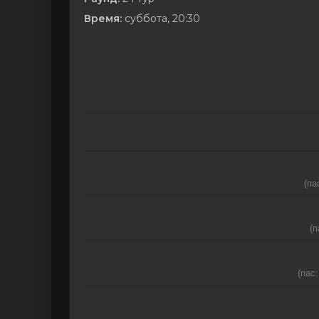
Время:
суббота, 20:30
(па
(п
(пас