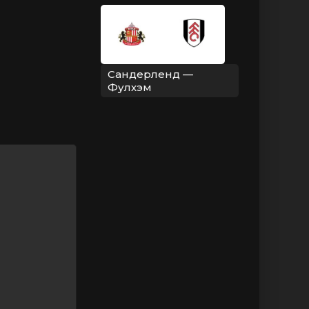
Сандерленд —
Фулхэм