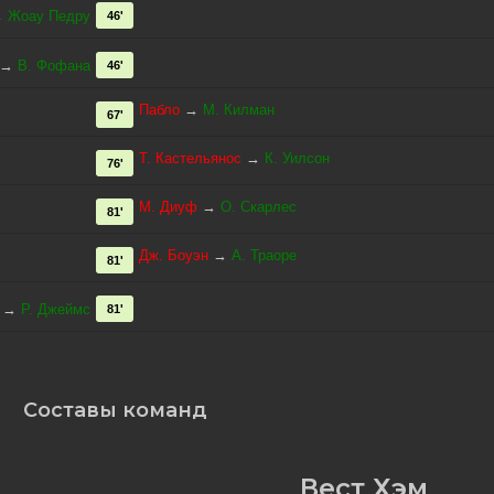
→
Жоау Педру
46'
→
В. Фофана
46'
Пабло
→
М. Килман
67'
Т. Кастельянос
→
К. Уилсон
76'
М. Диуф
→
О. Скарлес
81'
Дж. Боуэн
→
А. Траоре
81'
→
Р. Джеймс
81'
Составы команд
Вест Хэм