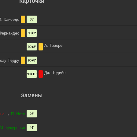
Карточки
. Кайседо
85'
Фернандес
90+3'
А. Траоре
90+8'
оау Педру
90+8'
Дж. Тодибо
90+11'
Замены
енс
→
П. Нето
26'
М. Кукурелья
46'