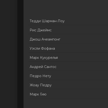
Тедди Шарман-Лоу
Рис Джеймс
Джош Ачеампонг
Уэсли Фофана
Марк Кукурелья
Андрей Сантос
Педро Нету
Жоау Педру
Марк Гию