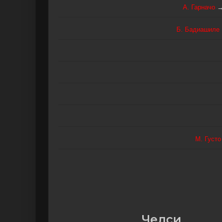
А. Гарначо
Б. Бадиашиле
М. Густо
Челси