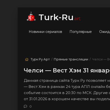
мые
Лучшие
Жанры
Turk-Ru
.art
Новинки сериалов
Популярные
Ожид
Турк Ру Арт
/
Прямые трансляции
/ Челси — В
Челси — Вест Хэм 31 янва
Данная страница сайта Турк Ру позволяет
— Вест Хэм в рамках 24 тура АПЛ онлайн б
событие состоится в 20:30 по МСК. Другие
от 31.01.2026 в хорошем качестве вы поде
0