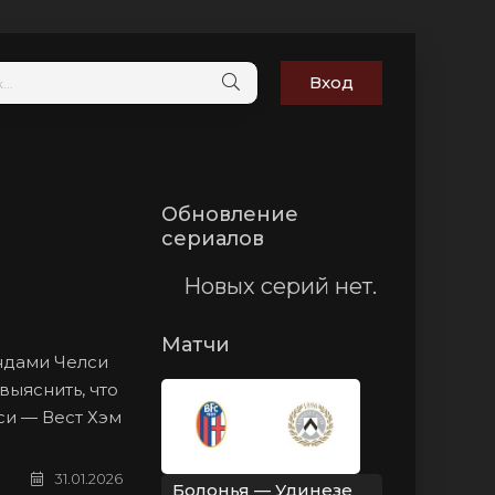
Вход
Обновление
сериалов
Новых серий нет.
Матчи
андами Челси
выяснить, что
си — Вест Хэм
31.01.2026
Болонья — Удинезе