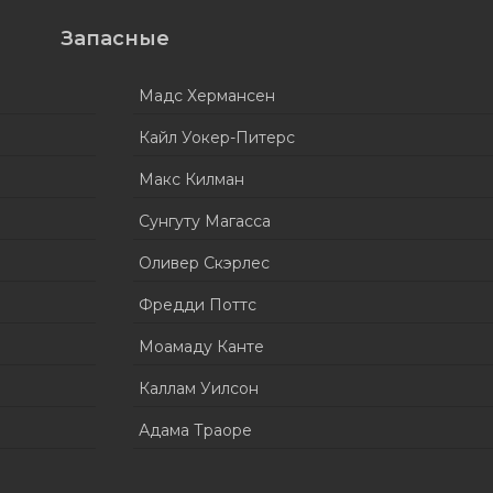
Запасные
Мадс Хермансен
Кайл Уокер-Питерс
Макс Килман
Сунгуту Магасса
Оливер Скэрлес
Фредди Поттс
Моамаду Канте
Каллам Уилсон
Адама Траоре