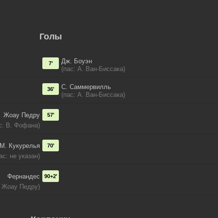
Голы
Дж. Боуэн
7'
(пас: А. Ван-Биссака)
С. Саммервилль
36'
(пас: А. Ван-Биссака)
Жоау Педру
57'
с: В. Фофана)
М. Кукурелья
70'
ас: не указан)
Фернандес
90+2'
: Жоау Педру)