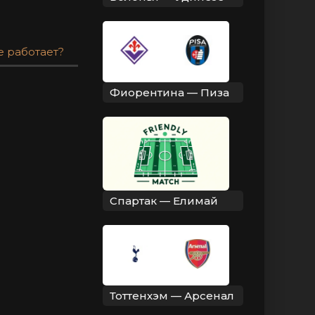
е работает?
Фиорентина — Пиза
Спартак — Елимай
Тоттенхэм — Арсенал