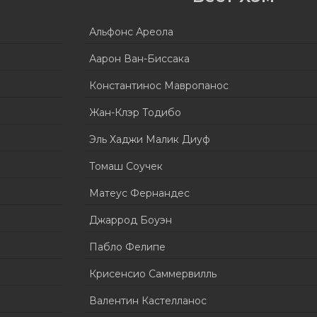
Альфонс Ареола
Аарон Ван-Биссака
Константинос Мавропанос
Жан-Клэр Тодибо
Эль Хаджи Малик Диуф
Томаш Соучек
Матеус Фернандес
Джаррод Боуэн
Пабло Фелипе
Крисенсио Саммервилль
Валентин Кастелланос