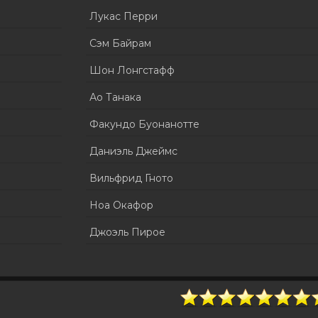
Лукас Перри
Сэм Байрам
Шон Лонгстафф
Ао Танака
Факундо Буонанотте
Даниэль Джеймс
Вильфрид Гното
Ноа Окафор
Джоэль Пирое