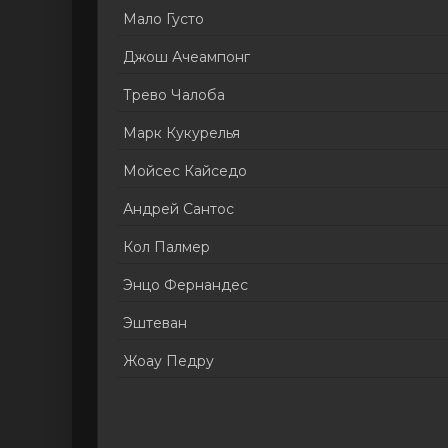
Мало Густо
Джош Ачеампонг
Трево Чалоба
Марк Кукурелья
Мойсес Кайседо
Андрей Сантос
Кол Палмер
Энцо Фернандес
Эштеван
Жоау Педру