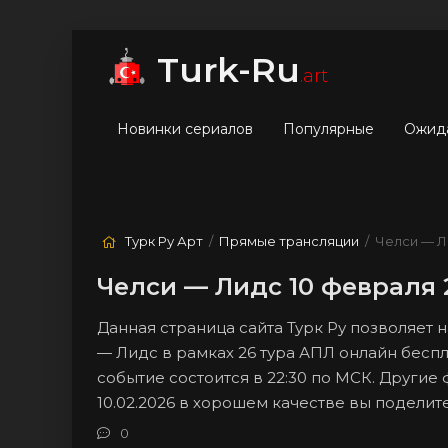
мые
Лучшие
Жанры
Turk-Ru
.art
Новинки сериалов
Популярные
Ожид
Турк Ру Арт
/
Прямые трансляции
/ Челси — Л
Челси — Лидс 10 февраля 
Данная страница сайта Турк Ру позволяет
— Лидс в рамках 26 тура АПЛ онлайн беспл
событие состоится в 22:30 по МСК. Другие
10.02.2026 в хорошем качестве вы подели
0