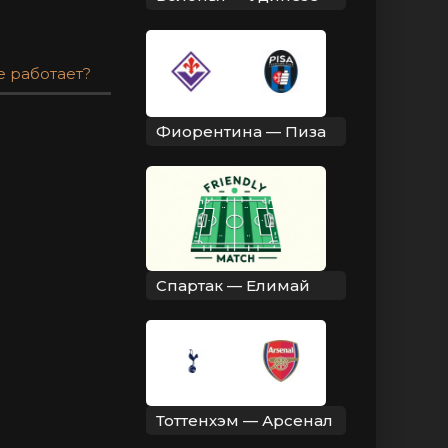
е работает?
Фиорентина — Пиза
Спартак — Елимай
Тоттенхэм — Арсенал