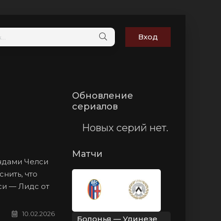
Вход
Обновление
сериалов
Новых серий нет.
Матчи
андами Челси
нить, что
си — Лидс от
10.02.2026
Болонья — Удинезе