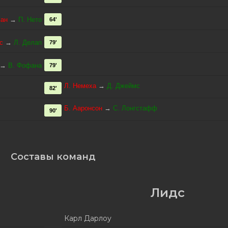
ан
→
П. Нето
64'
с
→
Л. Делап
79'
→
В. Фофана
79'
Л. Немеха
→
Д. Джеймс
82'
Б. Ааронсон
→
С. Лонгстафф
90'
Составы команд
Лидс
Карл Дарлоу