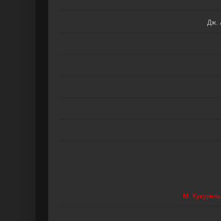
Дж. 
М. Кукурель