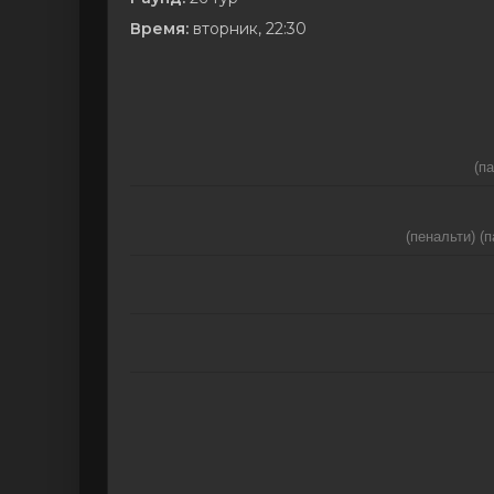
Время:
вторник, 22:30
(п
(пенальти) (п