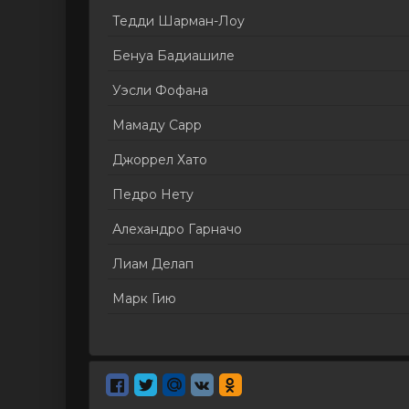
Тедди Шарман-Лоу
Бенуа Бадиашиле
Уэсли Фофана
Мамаду Сарр
Джоррел Хато
Педро Нету
Алехандро Гарначо
Лиам Делап
Марк Гию