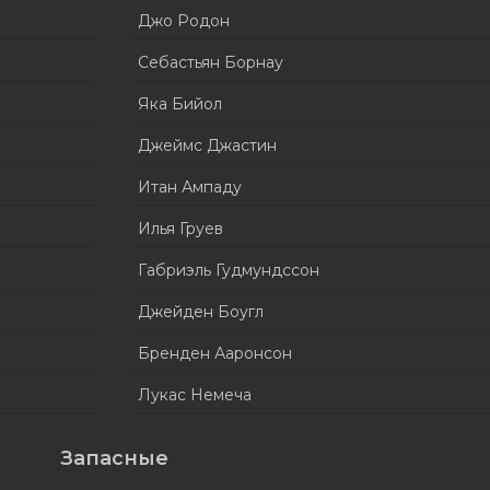
Джо Родон
Себастьян Борнау
Яка Бийол
Джеймс Джастин
Итан Ампаду
Илья Груев
Габриэль Гудмундссон
Джейден Боугл
Бренден Ааронсон
Лукас Немеча
Запасные