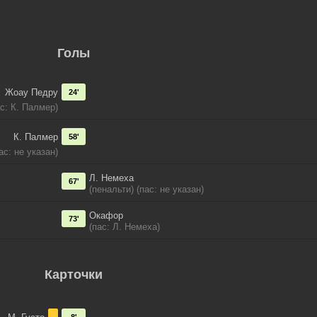
Голы
Жоау Педру
24'
ас: К. Палмер)
К. Палмер
58'
ас: не указан)
Л. Немеха
67'
(пенальти) (пас: не указан)
Окафор
73'
(пас: Л. Немеха)
Карточки