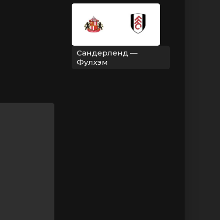
Сандерленд —
Фулхэм