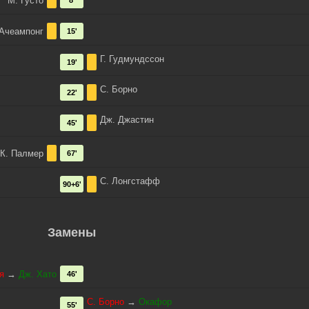
М. Густо
8'
Ачеампонг
15'
Г. Гудмундссон
19'
С. Борно
22'
Дж. Джастин
45'
К. Палмер
67'
С. Лонгстафф
90+6'
Замены
я
→
Дж. Хато
46'
С. Борно
→
Окафор
55'