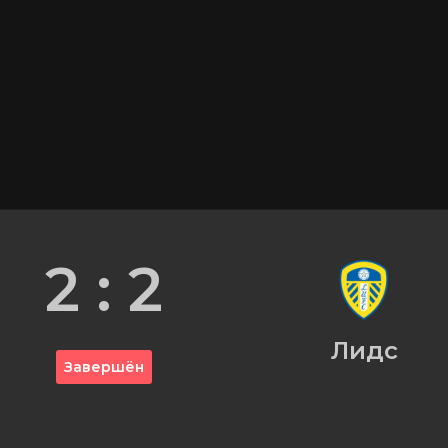
2 : 2
Лидс
Завершён