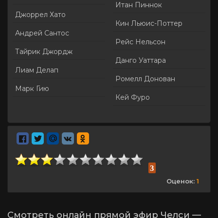
Итан Пиннок
Джоррел Хато
Кин Льюис-Поттер
Андрей Сантос
Рейс Нельсон
Тайрик Джордж
Данго Уаттара
Лиам Делап
Ромелл Донован
Марк Гию
Кей Фуро
3
Оценок:
1
Смотреть онлайн прямой эфир Челси —