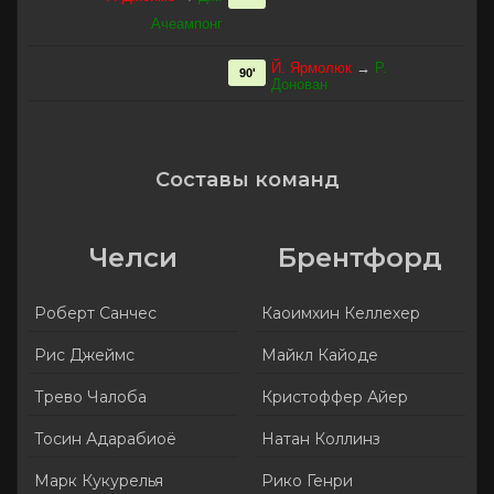
Ачеампонг
Й. Ярмолюк
→
Р.
90'
Донован
Составы команд
Челси
Брентфорд
Роберт Санчес
Каоимхин Келлехер
Рис Джеймс
Майкл Кайоде
Трево Чалоба
Кристоффер Айер
Тосин Адарабиоё
Натан Коллинз
Марк Кукурелья
Рико Генри