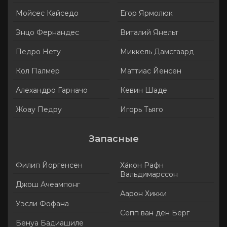
Мойсес Кайседо
Егор Ярмолюк
Энцо Фернандес
Виталий Янельт
Педро Нету
Миккель Дамсгаард
Кол Палмер
Маттиас Йенсен
Алехандро Гарначо
Кевин Шаде
Жоау Педру
Игорь Тьяго
Запасные
Филип Йоргенсен
Ха́кон Рафн
Вальдимарссон
Джош Ачеампонг
Аарон Хикки
Уэсли Фофана
Сепп ван ден Берг
Бенуа Бадиашиле