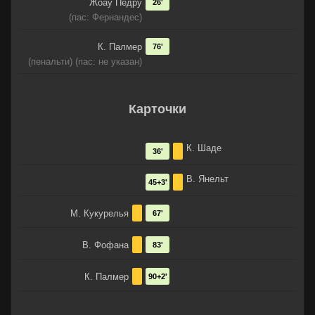
Жоау Педру
26'
(пас: Фернандес)
К. Палмер
76'
(пенальти) (пас: не указан)
Карточки
К. Шаде
36'
В. Янельт
45+3'
М. Кукурелья
67'
В. Фофана
83'
К. Палмер
90+2'