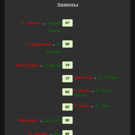
Замены
А. Гарначо
→
Андрей
57'
Сантос
Т. Адарабиоё
→
В.
58'
Фофана
Жоау Педру
→
Л. Делап
74'
Дамсгорд
→
Д. Уаттара
77'
К. Шаде
→
К. Льюис-
82'
Поттер
Р. Генри
→
А. Хики
82'
Фернандес
→
Дж. Хато
85'
Р. Джеймс
→
Дж.
85'