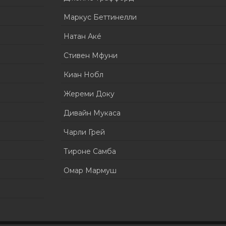
Маркус Беттинелли
Натан Акé
Стивен Мфуни
Киан Нобл
Жереми Доку
Дивайн Мукаса
Чарли Грей
Тироне Самба
Омар Мармуш