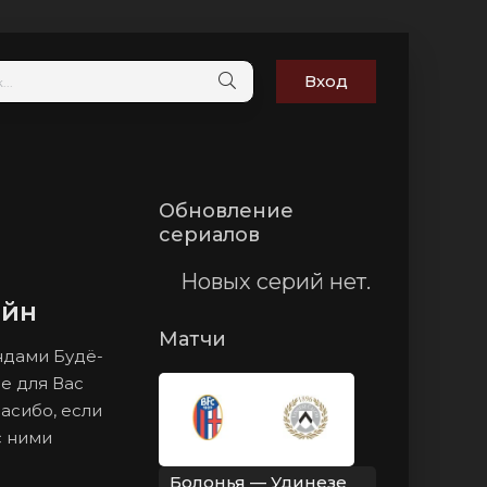
Вход
Обновление
сериалов
Новых серий нет.
айн
Матчи
ндами Будё-
е для Вас
пасибо, если
с ними
Болонья — Удинезе