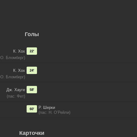
Голы
К. Хох
22'
 О. Бломберг)
К. Хох
24'
 О. Бломберг)
Дж. Хауге
58'
(пас: Фет)
Р. Шерки
60'
(пас: Н. О’Рейли)
Карточки