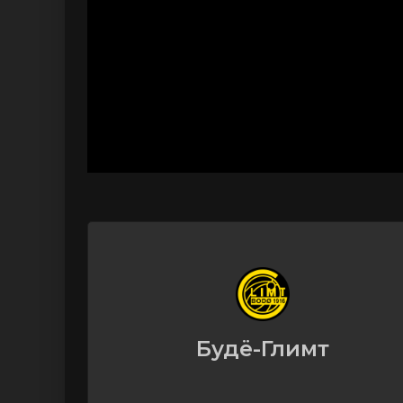
Будё-Глимт