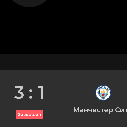
3 : 1
Манчестер Си
Завершён