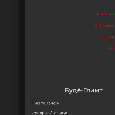
К. Хох
→
А
О. Бломберг
Х. Евьен
Фет
Будё-Глимт
Никита Хайкин
Фредрик Сьовольд