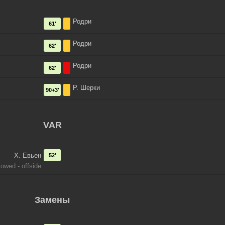
Родри
61'
Родри
62'
Родри
62'
Р. Шерки
90+3'
VAR
Х. Евьен
52'
lowed - offside
Замены