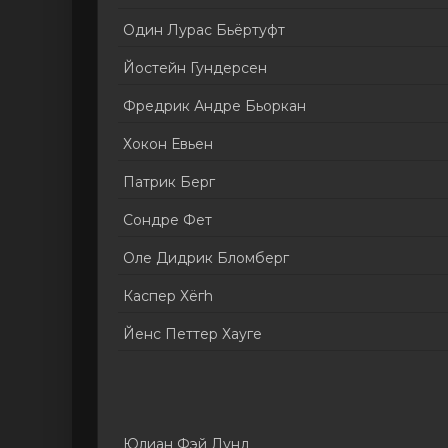
Один Лурас Бьёртуфт
Йостейн Гундерсен
Фредрик Андре Бьоркан
Хокон Евьен
Патрик Берг
Сондре Фет
Оле Дидрик Бломберг
Каспер Хёгh
Йенс Петтер Хауге
Юлиан Фэй Лунд