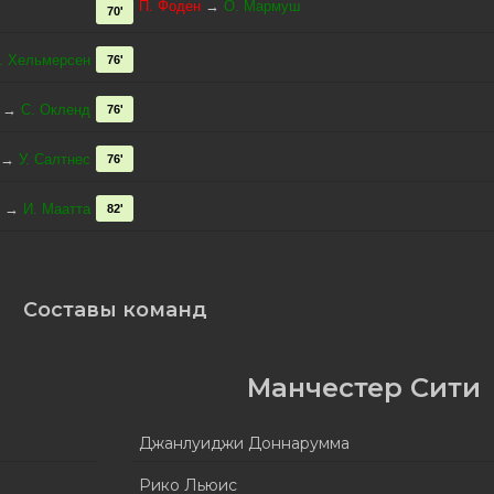
П. Фоден
→
О. Мармуш
70'
. Хельмерсен
76'
→
С. Окленд
76'
→
У. Салтнес
76'
→
И. Маатта
82'
Составы команд
Манчестер Сити
Джанлуиджи Доннарумма
Рико Льюис