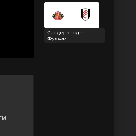
Сандерленд —
Фулхэм
ти