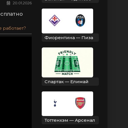
20.01.2026
есплатно
е работает?
Фиорентина — Пиза
Спартак — Елимай
Тоттенхэм — Арсенал