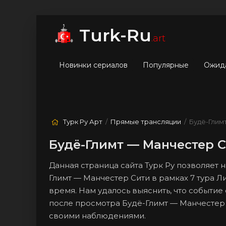
мые
Лучшие
Жанры
Turk-Ru
.art
Новинки сериалов
Популярные
Ожид
Турк Ру Арт
/
Прямые трансляции
/ Будё-Глим
Будё-Глимт — Манчестер С
Данная страница сайта Турк Ру позволяет
Глимт — Манчестер Сити в рамках 7 тура 
время. Нам удалось выяснить, что событие 
после просмотра Будё-Глимт — Манчестер С
своими наблюдениями.