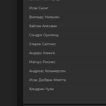
Исак Сьонг
Вилладс Нильсен
Хайтам Алесами
Сондре Оукленд
Ульрик Салтнес
Андерс Клинге
Магнус Риснес
Андреас Хельмерсен
Исак Дюбвик Мяятта
Хиндрин Чули