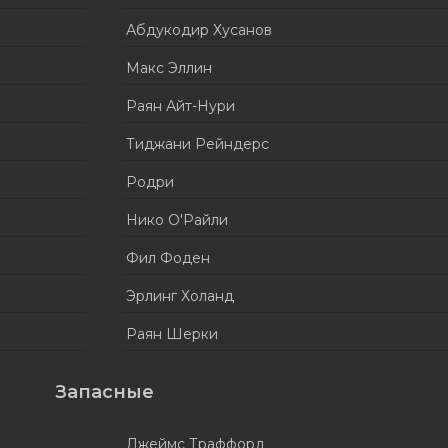
Абдукодир Хусанов
Макс Эллин
Раян Айт-Нури
Тиджани Рейндерс
Родри
Нико О'Райли
Фил Фоден
Эрлинг Холанд
Раян Шерки
Запасные
Джеймс Траффорд