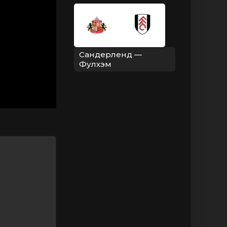
Сандерленд —
Фулхэм