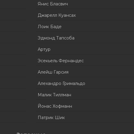
Янис Бласвич
Джарелл Куансах
Лоик Баде
Эдмонд Тапсоба
Артур
Эсекьель Фернандес
Алейш Гарсия
Алехандро Гримальдо
Малик Тиллман
Йонас Хофманн
Патрик Шик