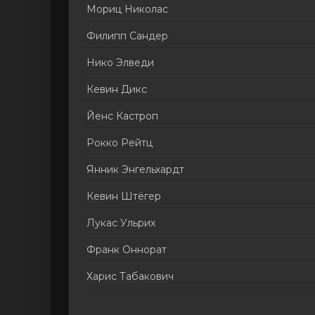
Мориц Николас
Филипп Сандер
Нико Элведи
Кевин Дикс
Йенс Кастроп
Рокко Рейтц
Янник Энгельхардт
Кевин Штёгер
Лукас Ульрих
Франк Оннорат
Харис Табакович