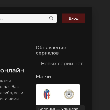
Вход
Обновление
сериалов
Новых серий нет.
 онлайн
Матчи
андами
е для Вас
пасибо, если
сь с ними
Болонья — Удинезе