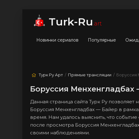
мые
Лучшие
Жанры
Turk-Ru
.art
Новинки сериалов
Популярные
Ожид
Турк Ру Арт
/
Прямые трансляции
/ Боруссия 
Боруссия Менхенгладбах 
Данная страница сайта Турк Ру позволяет
Боруссия Менхенгладбах — Байер в рамках
время. Нам удалось выяснить, что событие 
после просмотра Боруссия Менхенгладбах 
своими наблюдениями.