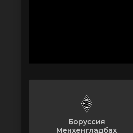
Боруссия
Менхенгладбах