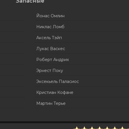
Запасные
Йонас Омлин
Никлас Ломб
Аксель Тэйп
Лукас Васкес
Роберт Андрих
Эрнест Поку
Эксекьель Паласиос
Кристиан Кофане
Мартин Терье