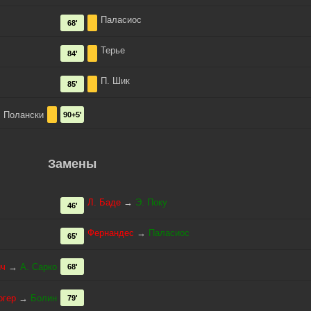
Паласиос
68'
Терье
84'
П. Шик
85'
Полански
90+5'
Замены
Л. Баде
→
Э. Поку
46'
Фернандес
→
Паласиос
65'
ич
→
А. Сарко
68'
огер
→
Болин
79'