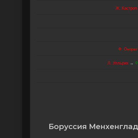
Ж. Кастроп
Ф. Онoрат
Л. Улльрих
→
Ф
Боруссия Менхенгла