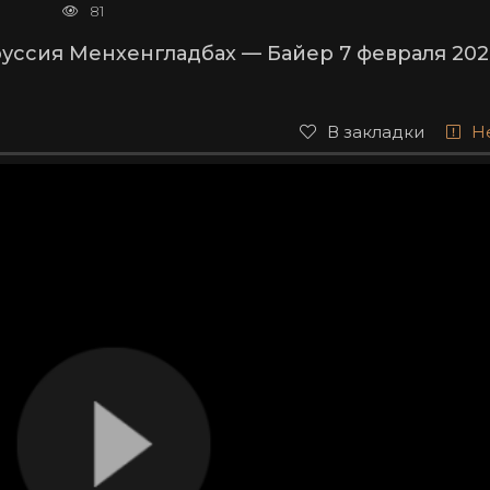
81
уссия Менхенгладбах — Байер 7 февраля 202
В закладки
Н