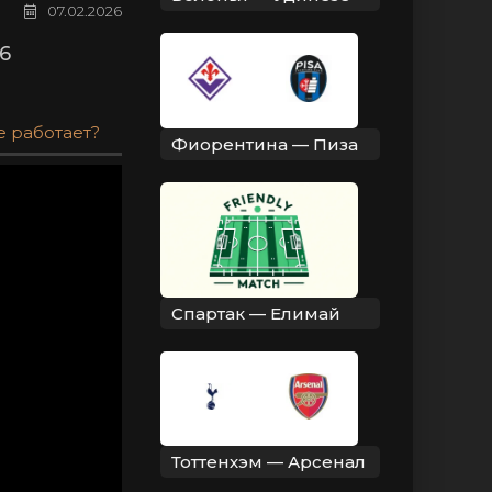
07.02.2026
6
е работает?
Фиорентина — Пиза
Спартак — Елимай
Тоттенхэм — Арсенал