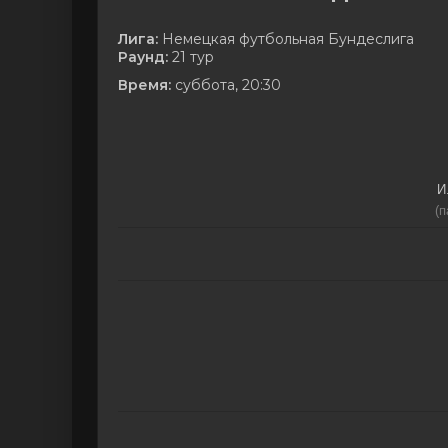
Лига:
Немецкая футбольная Бундеслига
Раунд:
21 тур
Время:
суббота, 20:30
И
(п