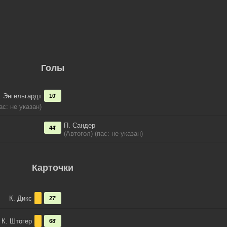
Голы
. Энгельгардт
10'
ас: не указан)
П. Сандер
44'
(Автогол) (пас: не указан)
Карточки
К. Дикс
27'
К. Штогер
68'