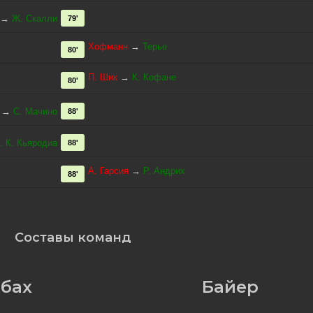
→
Ж. Скалли
79'
Хофманн
→
Терье
80'
П. Шик
→
К. Кофане
80'
→
С. Мачино
88'
. К. Кьяродиа
88'
А. Гарсия
→
Р. Андрих
88'
Составы команд
дбах
Байер