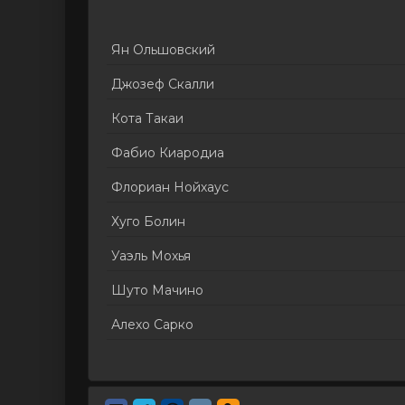
Ян Ольшовский
Джозеф Скалли
Кота Такаи
Фабио Киародиа
Флориан Нойхаус
Хуго Болин
Уаэль Мохья
Шуто Мачино
Алехо Сарко