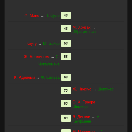
Ф. Мане
→
Н. Суле
46'
М. Хонзак
→
46'
Ибрагимович
Коуту
→
М. Байер
58'
Ж. Беллингем
→
C.
58'
Чуквуемека
К. Адейеми
→
Ф. Сильва
69'
Ж. Ниехус
→
Шоппнер
70'
О. Х. Траоре
→
80'
Шиммер
Э. Динкчи
→
М.
80'
Кауфманн
М. Пирингер
→
С.