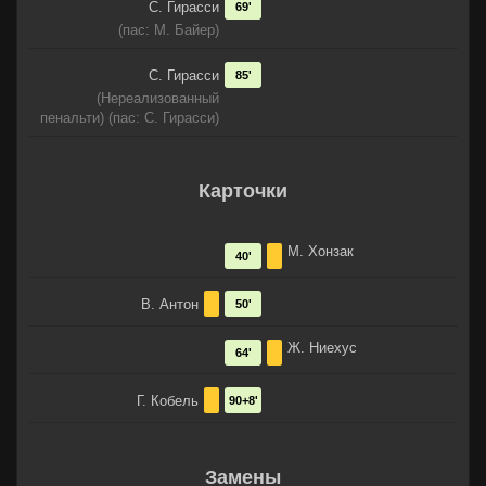
С. Гирасси
69'
(пас: М. Байер)
С. Гирасси
85'
(Нереализованный
пенальти) (пас: С. Гирасси)
Карточки
М. Хонзак
40'
В. Антон
50'
Ж. Ниехус
64'
Г. Кобель
90+8'
Замены