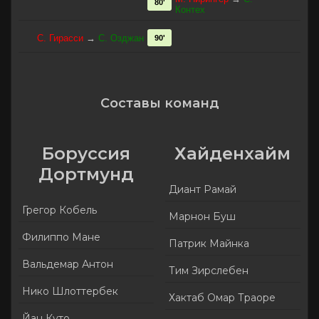
80'
Контех
С. Гирасси
→
С. Озджан
90'
Составы команд
Боруссия
Хайденхайм
Дортмунд
Диант Рамай
Грегор Кобель
Марнон Буш
Филиппо Мане
Патрик Майнка
Вальдемар Антон
Тим Зирслебен
Нико Шлоттербек
Хактаб Омар Траоре
Йан Куто