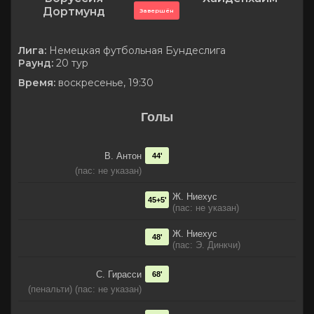
Дортмунд
Завершён
Лига:
Немецкая футбольная Бундеслига
Раунд:
20 тур
Время:
воскресенье, 19:30
Голы
В. Антон
44'
(пас: не указан)
Ж. Ниехус
45+5'
(пас: не указан)
Ж. Ниехус
48'
(пас: Э. Динкчи)
С. Гирасси
68'
(пенальти) (пас: не указан)