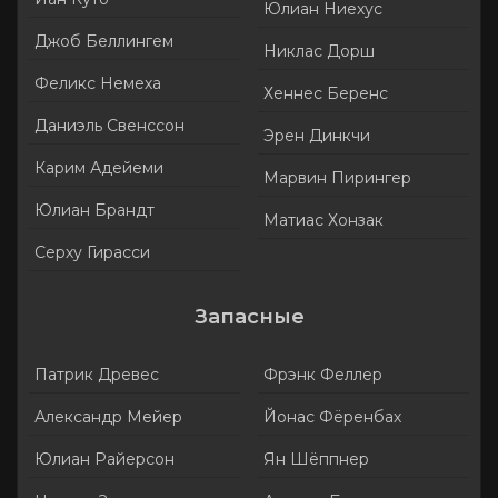
Юлиан Ниехус
Джоб Беллингем
Никлас Дорш
Феликс Немеха
Хеннес Беренс
Даниэль Свенссон
Эрен Динкчи
Карим Адейеми
Марвин Пирингер
Юлиан Брандт
Матиас Хонзак
Серху Гирасси
Запасные
Патрик Древес
Фрэнк Феллер
Александр Мейер
Йонас Фёренбах
Юлиан Райерсон
Ян Шёппнер