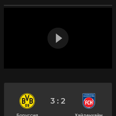
3 : 2
Боруссия
Хайденхайм