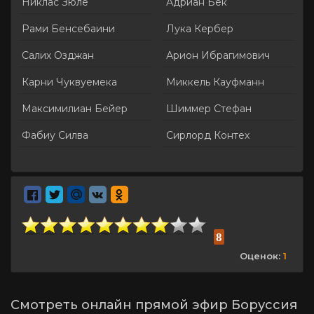
Никлас Зюле
Адриан Бек
Рами Бенсебаини
Лука Кербер
Салих Озджан
Арион Ибрагимович
Карни Чуквуемека
Миккель Кауфманн
Максимилиан Бейер
Шиммер Стефан
Фабиу Силва
Сирлорд Контех
8
Оценок:
1
Смотреть онлайн прямой эфир Боруссия