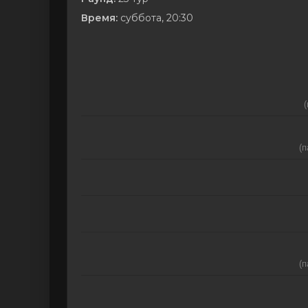
Время:
суббота, 20:30
(
(п
(п