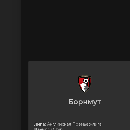
Борнмут
Лига:
Английская Премьер-лига
Раунд:
23 тур