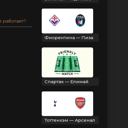
е работает?
Фиорентина — Пиза
Спартак — Елимай
Тоттенхэм — Арсенал