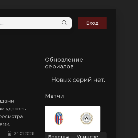
Вход
Обновление
сериалов
Новых серий нет.
Матчи
андами
ам удалось
просмотра
ями.
24.01.2026
Болонья — Удинезе