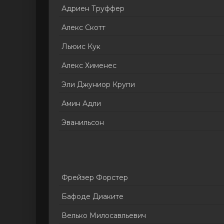
Адриен Труффер
Алекс Скотт
Льюис Кук
Алекс Хименес
Эли Джуниор Крупи
Амин Адли
Эванильсон
Фрейзер Форстер
Бафоде Диаките
Велько Милосавльевич