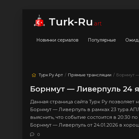
мые
Лучшие
Жанры
Turk-Ru
.art
Новинки сериалов
Популярные
Ожид
Турк Ру Арт
/
Прямые трансляции
/ Борнмут —
Борнмут — Ливерпуль 24 я
Данная страница сайта Турк Ру позволяет
Борнмут — Ливерпуль в рамках 23 тура АП
выяснить, что событие состоится в 20:30 п
Борнмут — Ливерпуль от 24.01.2026 в хор
0