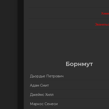
Химе
Эваниль
Борнмут
Дьордье Петрович
Адам Смит
Джеймс Хилл
Маркос Сенеси