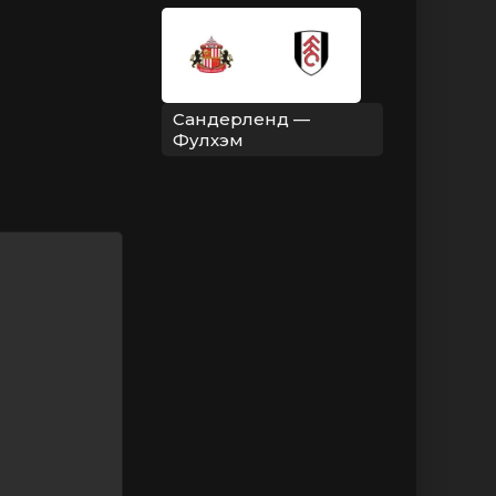
Сандерленд —
Фулхэм