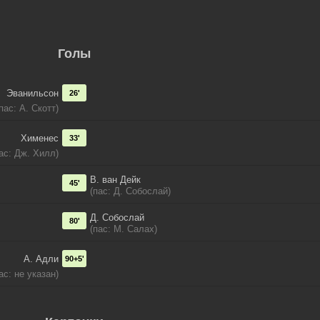
Голы
Эванильсон
26'
пас: А. Скотт)
Хименес
33'
ас: Дж. Хилл)
В. ван Дейк
45'
(пас: Д. Собослай)
Д. Собослай
80'
(пас: М. Салах)
А. Адли
90+5'
ас: не указан)