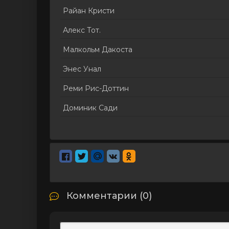
Райан Кристи
Алекс Тот.
Малкольм Дакоста
Энес Унал
Реми Рис-Доттин
Доминик Сади
Комментарии (0)