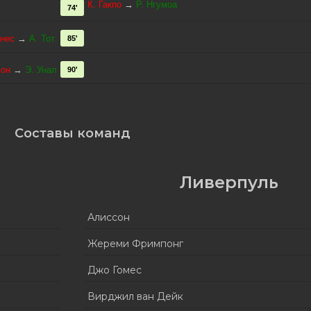
К. Гакпо
→
Р. Нгумоа
74'
нес
→
А. Тот.
85'
сон
→
Э. Унал
90'
Составы команд
Ливерпуль
Алиссон
Жереми Фримпонг
Джо Гомес
Вирджил ван Дейк