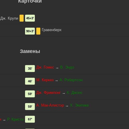
Карточки
 Дж. Крупи
45+3'
Гравенберх
90+3'
Замены
Дж. Гомес
→
В. Эндо
35'
М. Керкез
→
А. Робертсон
46'
Дж. Фримпонг
→
К. Джонс
59'
А. Мак-Алистэр
→
Х. Экитике
59'
и
→
Р. Кристи
67'