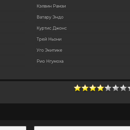
Кэлвин Рамзи
Ватару Эндо
Куртис Джонс
Трей Ньони
Уго Экитике
Рио Нгумоха