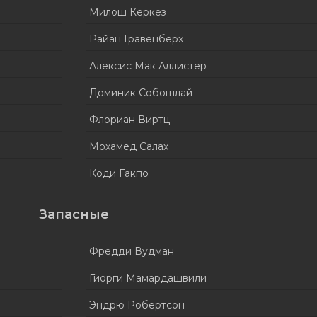
Милош Керкез
Райан Гравенберх
Алексис Мак Аллистер
Доминик Собошлай
Флориан Виртц
Мохамед Салах
Коди Гакпо
Запасные
Фредди Вудман
Гиорги Мамардашвили
Эндрю Робертсон