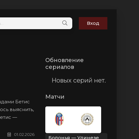
Вход
Обновление
сериалов
Новых серий нет.
Матчи
ндами Бетис
ось выяснить,
Бетис —
01.02.2026
Болонья — Удинезе