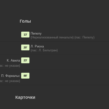
Голы
Пепелу
13'
(Нереализованный пенальти) (пас: Пепелу)
Л. Риоха
20'
(пас: Л. Бельтран)
К. Авила
23'
ас: не указан)
П. Форнальс
88'
ас: не указан)
Карточки