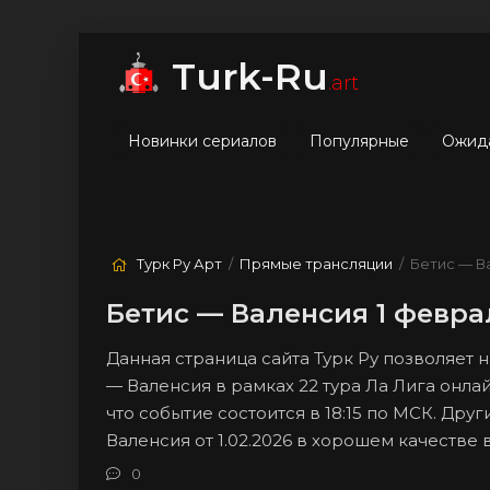
мые
Лучшие
Жанры
Turk-Ru
.art
Новинки сериалов
Популярные
Ожид
Турк Ру Арт
/
Прямые трансляции
/ Бетис — В
Бетис — Валенсия 1 февра
Данная страница сайта Турк Ру позволяет
— Валенсия в рамках 22 тура Ла Лига онла
что событие состоится в 18:15 по МСК. Дру
Валенсия от 1.02.2026 в хорошем качестве
0