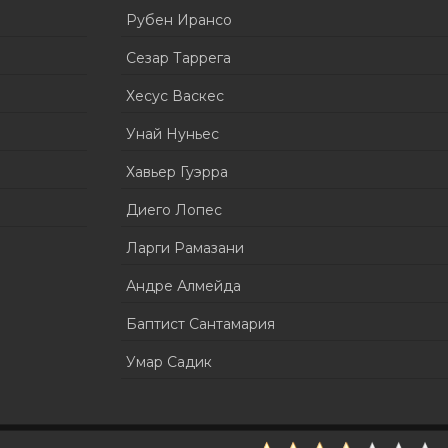
Рубен Ирансо
Сезар Таррега
Хесус Васкес
Унай Нуньес
Хавьер Гуэрра
Диего Лопес
Ларги Рамазани
Андре Алмейда
Баптист Сантамария
Умар Садик