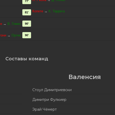
77'
Копете
→
К. Таррега
81'
те
→
В. Гомес
90'
тони
→
Ортис
90'
Составы команд
Валенсия
Стоул Димитриевски
Димитри Фулкиер
Эрай Чёмерт