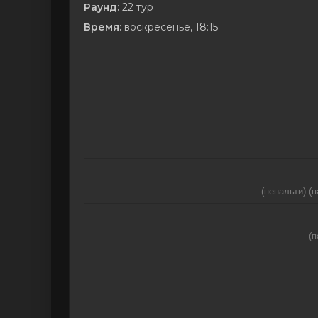
Раунд:
22 тур
Время:
воскресенье, 18:15
(пенальти) (п
(п