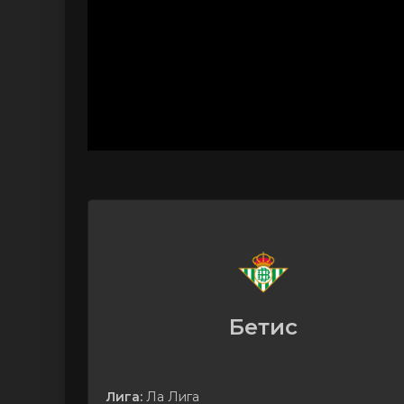
Бетис
Лига:
Ла Лига