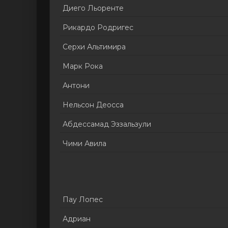
Диего Льоренте
Рикардо Родригес
Серхи Альтимира
Марк Рока
Антони
Нельсон Деосса
Абдессамад Эззальзули
Чими Авила
Пау Лопес
Адриан