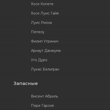
Хосе Копете
Хосе Луис Гайя
Луис Риоха
Пепелу
Филип Угринич
Арнаут Данжума
Уго Дуро
Лукас Бельтран
Запасные
Висент Абриль
Пере Гарсия