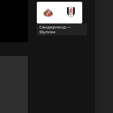
Сандерленд —
Фулхэм