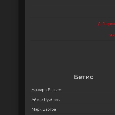
Д. Льорен
Ан
Бетис
Альваро Вальес
Айтор Руибаль
Марк Бартра