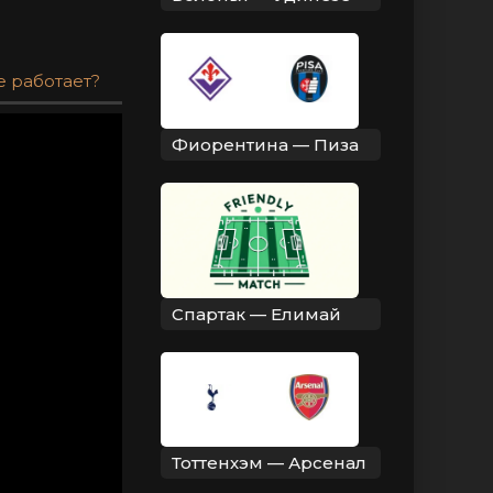
е работает?
Фиорентина — Пиза
Спартак — Елимай
Тоттенхэм — Арсенал