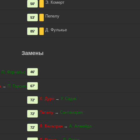
Э. Комерт
50'
Пепелу
53'
Д. Фулькье
85'
Замены
→
П. Форнальс
46'
а
→
П. Гарсия
67'
Х. Дуро
→
У. Садик
72'
Пепелу
→
Сантамария
72'
Л. Бельтран
→
А. Алмейда
72'
Л. Риоха
→
Д. Лопес