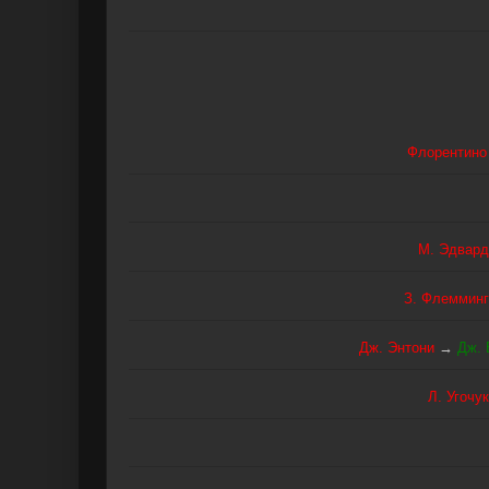
Флорентино
М. Эдвард
З. Флемминг
Дж. Энтони
→
Дж. 
Л. Угочу