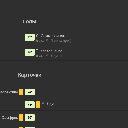
Голы
С. Саммервилль
13'
(пас: М. Фернандес)
Т. Кастельянос
26'
(пас: М. Диуф)
Карточки
лорентино
24'
М. Диуф
41'
. Хамфрис
76'