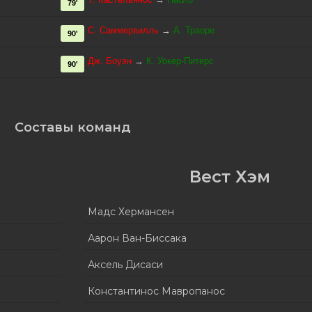
79'
С. Саммервилль
→
А. Траоре
90'
Дж. Боуэн
→
К. Уокер-Питерс
90'
Составы команд
Вест Хэм
Мадс Хермансен
Аарон Ван-Биссака
Аксель Дисаси
Константинос Мавропанос