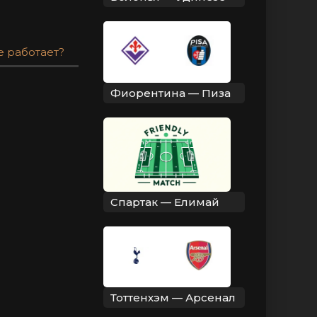
е работает?
Фиорентина — Пиза
Спартак — Елимай
Тоттенхэм — Арсенал