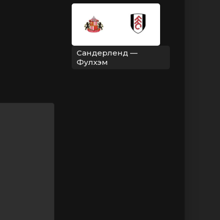
Сандерленд —
Фулхэм