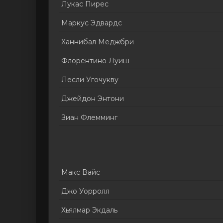
Лукас Пирес
Маркус Эдвардс
Ханнибал Меджбри
Флорентино Луиш
Лесли Угочукву
Джейдон Энтони
Зиан Флемминг
Макс Вайс
Джо Уорролл
Хьялмар Экдаль