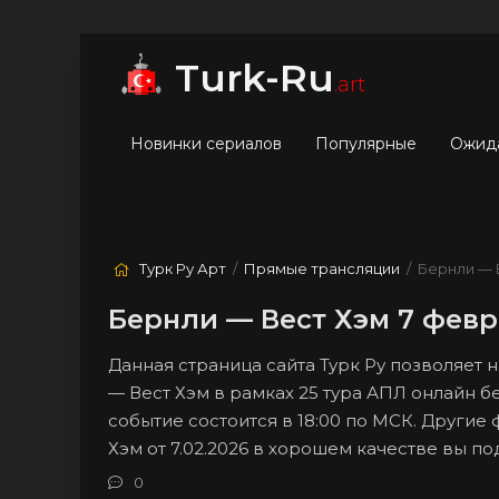
мые
Лучшие
Жанры
Turk-Ru
.art
Новинки сериалов
Популярные
Ожид
Турк Ру Арт
/
Прямые трансляции
/ Бернли — 
Бернли — Вест Хэм 7 февр
Данная страница сайта Турк Ру позволяет
— Вест Хэм в рамках 25 тура АПЛ онлайн б
событие состоится в 18:00 по МСК. Другие
Хэм от 7.02.2026 в хорошем качестве вы п
0