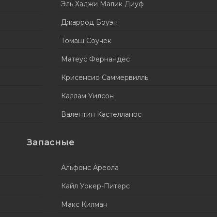
Эль Хаджи Малик Диуф
Джаррод Боуэн
Томаш Соучек
Матеус Фернандес
Крисенсио Саммервилль
Каллам Уилсон
Валентин Кастелланос
Запасные
Альфонс Ареола
Кайл Уокер-Питерс
Макс Килман