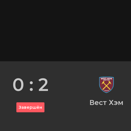
0 : 2
Вест Хэм
Завершён