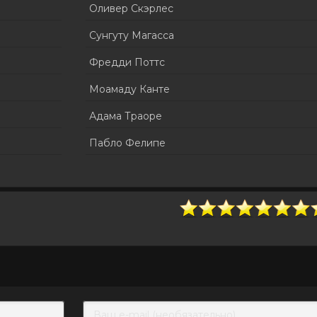
Оливер Скэрлес
Сунгуту Магасса
Фредди Поттс
Моамаду Канте
Адама Траоре
Пабло Фелипе