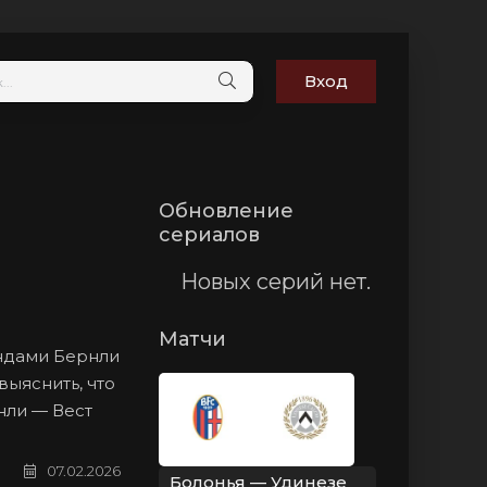
Вход
Обновление
сериалов
Новых серий нет.
Матчи
андами Бернли
выяснить, что
нли — Вест
07.02.2026
Болонья — Удинезе