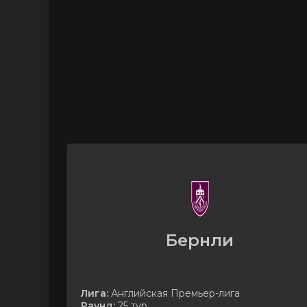
Бернли
Лига:
Английская Премьер-лига
Раунд:
25 тур