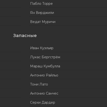
Пабло Торре
Ян Вирджили
Ведат Муричи
Запасные
Иван Куэльяр
Лукас Бергстрём
Мараш Кумбулла
Антонио Райльо
Тони Лато
Антонио Санчес
Серхи Дардер