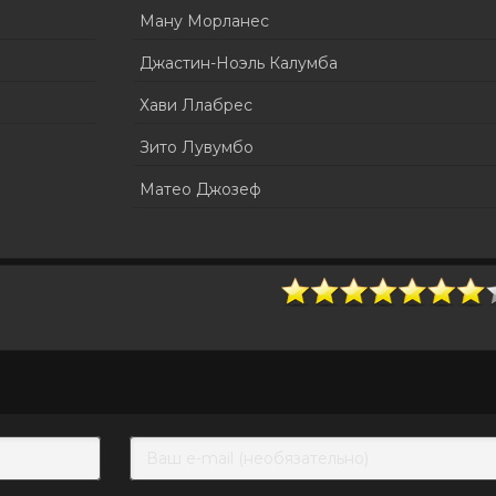
Ману Морланес
Джастин-Ноэль Калумба
Хави Ллабрес
Зито Лувумбо
Матео Джозеф