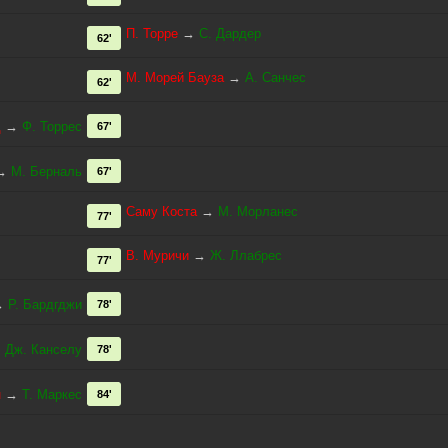
П. Торре
→
С. Дардер
62'
М. Морей Бауза
→
А. Санчес
62'
д
→
Ф. Торрес
67'
→
М. Берналь
67'
Саму Коста
→
М. Морланес
77'
В. Муричи
→
Ж. Ллабрес
77'
→
Р. Бардгджи
78'
→
Дж. Канселу
78'
н
→
Т. Маркес
84'