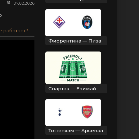
07.02.2026
о
е работает?
Фиорентина — Пиза
Спартак — Елимай
Тоттенхэм — Арсенал