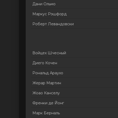
Дани Ольмо
Маркус Рэшфорд
Роберт Левандовски
Войцех Шчесный
Диего Кочен
Рональд Араухо
Жерар Мартин
Жоао Канселу
Френки де Йонг
Марк Берналь