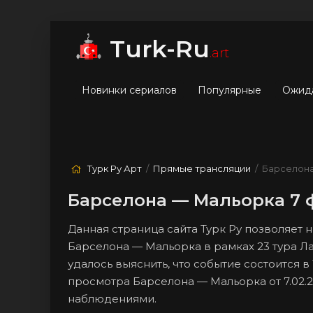
мые
Лучшие
Жанры
Turk-Ru
.art
Новинки сериалов
Популярные
Ожид
Турк Ру Арт
/
Прямые трансляции
/ Барселон
Барселона — Мальорка 7 
Данная страница сайта Турк Ру позволяет
Барселона — Мальорка в рамках 23 тура Л
удалось выяснить, что событие состоится в
просмотра Барселона — Мальорка от 7.02.
наблюдениями.