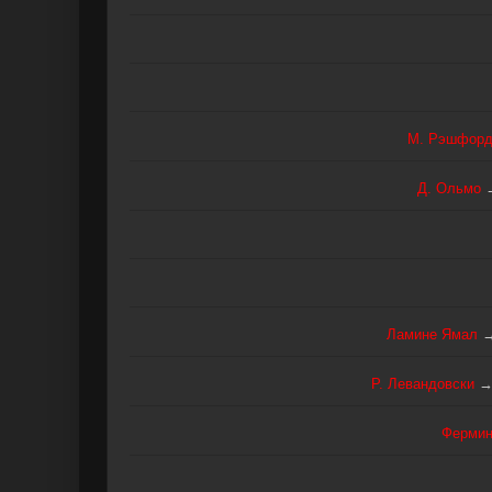
М. Рэшфор
Д. Ольмо
Ламине Ямал
Р. Левандовски
Ферми