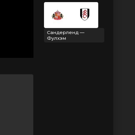
Сандерленд —
Фулхэм