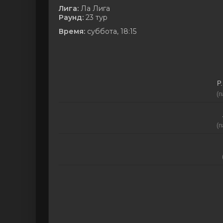
Лига:
Ла Лига
Раунд:
23 тур
Время:
суббота, 18:15
Р
(п
(п