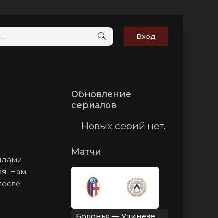
Вход
Обновление
сериалов
Новых серий нет.
Матчи
андами
мя. Нам
после
Болонья — Удинезе