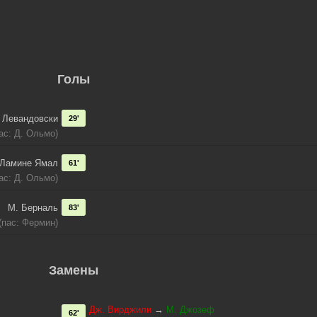
Голы
. Левандовски
29'
ас: Д. Ольмо)
Ламине Ямал
61'
ас: Д. Ольмо)
М. Берналь
83'
(пас: Фермин)
Замены
Дж. Вирджили
→
М. Джозеф
62'