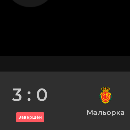
3 : 0
Мальорка
Завершён