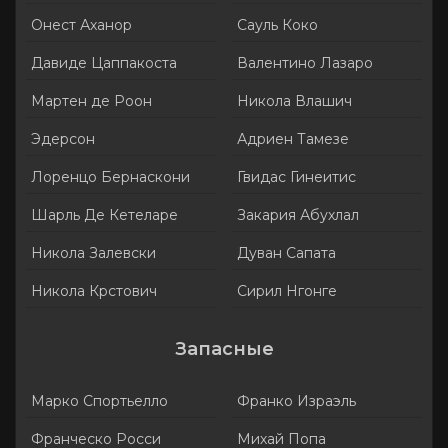
Онест Аханор
Сауль Коко
Давиде Цаппакоста
Валентино Лазаро
Мартен де Роон
Никола Влашич
Эдерсон
Адриен Тамезе
Лоренцо Бернаскони
Гвидас Гинеитис
Шарль Де Кетеларе
Закария Абухлал
Никола Залевски
Дуван Сапата
Никола Крстович
Сирил Нгонге
Запасные
Марко Спортьелло
Франко Израэль
Франческо Росси
Михай Попа