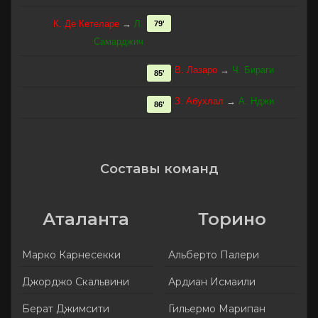
К. Де Кетеларе
→
Л.
79'
Самарджич
В. Лазаро
→
Ч. Бираги
85'
З. Абухлал
→
А. Нджи
86'
Составы команд
Аталанта
Торино
Марко Карнесекки
Альберто Палери
Джорджо Скальвини
Ардиан Исмаили
Берат Джимсити
Гильермо Марипан