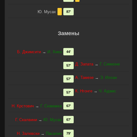
Ю. Мусах
87'
Замены
Б. Джимсити
→
И. Хиен
44'
Д. Запата
→
Г. Симеоне
57'
А. Тамезе
→
Э. Илхан
57'
К. Нгонге
→
Ч. Адамс
57'
Н. Крстович
→
Г. Скамакка
67'
Г. Скалвини
→
Ю. Мусах
67'
Н. Залевски
→
Пасалич
79'