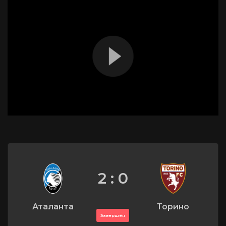
2 : 0
Аталанта
Торино
Завершён