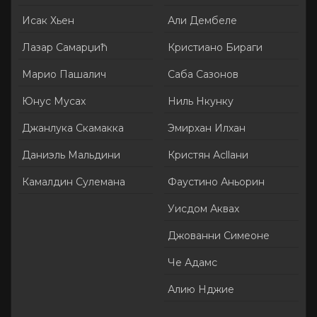
Исак Хьен
Али Дембеле
Лазар Самарџић
Кристиано Бираги
Марио Пашалич
Саба Сазонов
Юнус Мусах
Ниль Нкунку
Джанлука Скамакка
Эмирхан Илхан
Даниэль Мальдини
Кристян Асllани
Камалдин Сулемана
Фаустино Аньорин
Уисдом Аквах
Джованни Симеоне
Че Адамс
Алию Нджие