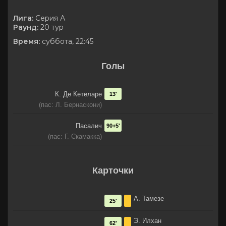
Лига:
Серия А
Раунд:
20 тур
Время:
суббота, 22:45
Голы
К. Де Кетеларе
13'
(пас: Л. Бернаскони)
Пасалич
90+5'
(пас: Г. Скамакка)
Карточки
А. Тамезе
25'
Э. Илхан
62'