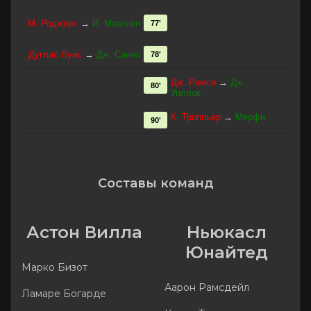
М. Роджерс
→
И. Маатсен
77'
Дуглас Луис
→
Дж. Санчо
78'
Дж. Рамси
→
Дж.
80'
Уиллок
К. Триппьер
→
Мёрфи
90'
Составы команд
Астон Вилла
Ньюкасл
Юнайтед
Марко Бизот
Аарон Рамсдейл
Ламаре Богарде