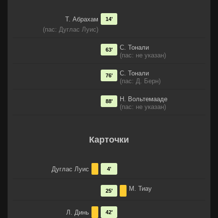
Т. Абрахам
14'
(пас: Дуглас Луис)
С. Тонали
63'
(пас: не указан)
С. Тонали
76'
(пас: Д. Берн)
Н. Вольтемааде
88'
(пас: не указан)
Карточки
Дуглас Луис
4'
М. Тиау
25'
Л. Динь
42'