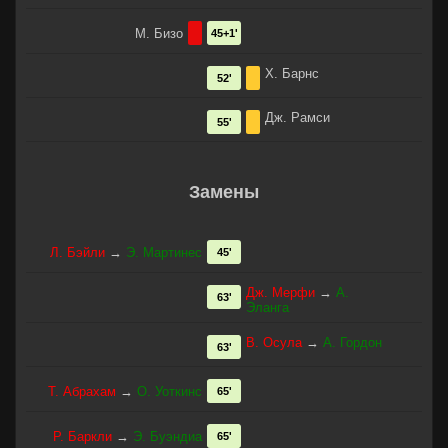
М. Бизо
45+1'
Х. Барнс
52'
Дж. Рамси
55'
Замены
Л. Бэйли
→
Э. Мартинес
45'
Дж. Мерфи
→
А.
63'
Эланга
В. Осула
→
А. Гордон
63'
Т. Абрахам
→
О. Уоткинс
65'
Р. Баркли
→
Э. Буэндиа
65'