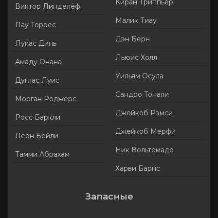
Киран Триппьер
Виктор Линделёф
Малик Тиау
Пау Торрес
Дэн Берн
Лукас Динь
Льюис Холл
Амаду Онана
Уильям Осула
Дуглас Луис
Сандро Тонали
Морган Роджерс
Джейкоб Рэмси
Росс Баркли
Джейкоб Мерфи
Леон Бейли
Ник Вольтемаде
Тамми Абрахам
Харви Барнс
Запасные