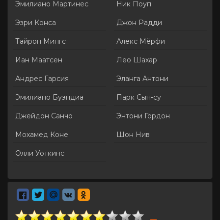
Эмилиано Мартинес
Ник Поуп
Эзри Конса
Джон Радди
Тайрон Мингс
Алекс Мёрфи
Иан Маатсен
Лео Шахар
Андрес Гарсия
Эланга Антони
Эмилиано Буэндиа
Парк Сын-су
Джейдон Санчо
Энтони Гордон
Мохамед Коне
Шон Нив
Олли Уоткинс