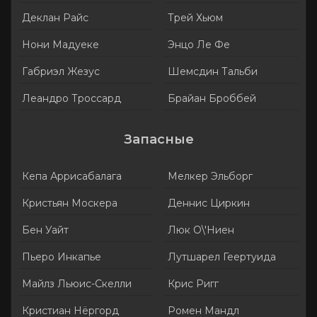
Деклан Райс
Трей Хьюм
Нони Мадуеке
Энцо Ле Фе
Габриэл Жезус
Шемсдин Тальби
Леандро Троссард
Брайан Броббей
Запасные
Кепа Аррисабалага
Мелкер Эльборг
Кристьян Москера
Деннис Циркин
Бен Уайт
Люк О\'Ниен
Пьеро Инкапье
Лутшарел Геертуида
Майлз Льюис-Скелли
Крис Ригг
Кристиан Нёргорд
Ромен Мандл