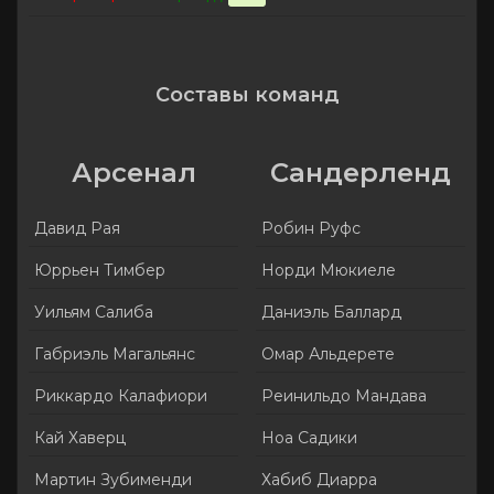
Составы команд
Арсенал
Сандерленд
Давид Рая
Робин Руфс
Юррьен Тимбер
Норди Мюкиеле
Уильям Салиба
Даниэль Баллард
Габриэль Магальянс
Омар Альдерете
Риккардо Калафиори
Реинильдо Мандава
Кай Хаверц
Ноа Садики
Мартин Зубименди
Хабиб Диарра