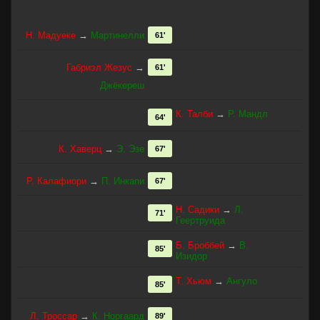
Н. Мадуеке
→
Мартинелли
61'
Габриэл Жезус
→
61'
Джёкереш
К. Талби
→
Р. Мандл
64'
К. Хаверц
→
Э. Эзе
67'
Р. Калафиори
→
П. Инкапи
67'
Н. Садики
→
Л.
71'
Геертруида
Б. Броббей
→
В.
85'
Изидор
Т. Хьюм
→
Ангуло
85'
Л. Троссар
→
К. Норгаард
89'