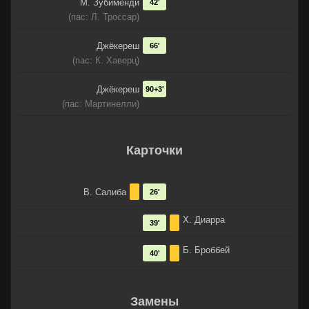
М. Зубименди
42'
(пас: Л. Троссар)
Джёкереш
66'
(пас: К. Хаверц)
Джёкереш
90+3'
(пас: Мартинелли)
Карточки
В. Салиба
26'
Х. Диарра
39'
Б. Броббей
40'
Замены