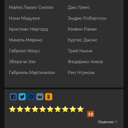
Майлз Льюис-Скелли
Джо Гомес
Нони Мадуеке
Эндрю Робертсон
Кристиан Нёргорд
Кэлвин Рамзи
Микель Мерино
Куртис Джонс
Габриэл Жезус
Трей Ньони
Эберечи Эзе
Федерико Киеза
Габриэль Мартинелли
Рио Нгумоха
10
Оценок:
1