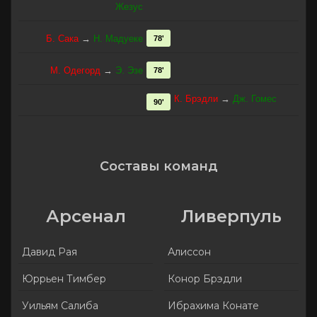
Жезус
Б. Сака
→
Н. Мадуеке
78'
М. Одегорд
→
Э. Эзе
78'
К. Брэдли
→
Дж. Гомес
90'
Составы команд
Арсенал
Ливерпуль
Давид Рая
Алиссон
Юррьен Тимбер
Конор Брэдли
Уильям Салиба
Ибрахима Конате