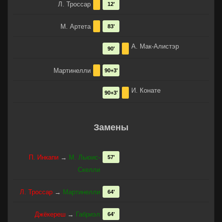
Л. Троссар
12'
М. Артета
83'
А. Мак-Алистэр
90'
Мартинелли
90+3'
И. Конате
90+3'
Замены
П. Инкапи
→
М. Льюис-
57'
Скелли
Л. Троссар
→
Мартинелли
64'
Джёкереш
→
Габриэл
64'