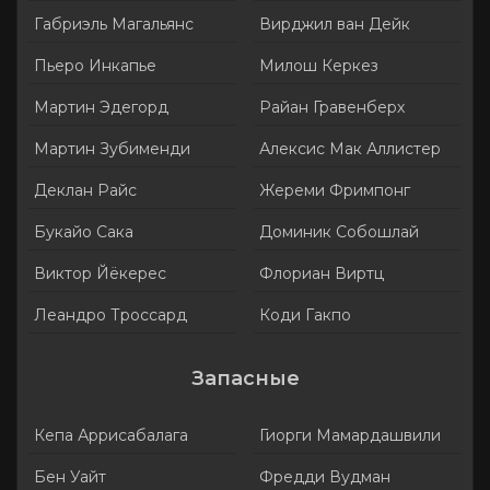
Габриэль Магальянс
Вирджил ван Дейк
Пьеро Инкапье
Милош Керкез
Мартин Эдегорд
Райан Гравенберх
Мартин Зубименди
Алексис Мак Аллистер
Деклан Райс
Жереми Фримпонг
Букайо Сака
Доминик Собошлай
Виктор Йёкерес
Флориан Виртц
Леандро Троссард
Коди Гакпо
Запасные
Кепа Аррисабалага
Гиорги Мамардашвили
Бен Уайт
Фредди Вудман