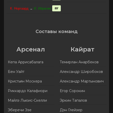
К. Норгаард
→
И. Ибрагим
89'
Составы команд
Арсенал
Кайрат
Кепа Аррисабалага
Темирлан Анарбеков
Бен Уайт
Александр Широбоков
Кристьян Москера
Александр Мартынович
Риккардо Калафиори
Егор Сорокин
Майлз Льюис-Скелли
Эркин Тапалов
Эберечи Эзе
Дэн Глейзер