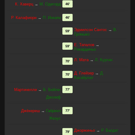
К. Хаверц
→
М. Одегорд
46'
Р. Калафиори
→
П. Инкапи
46'
Эдмилсон Сантос
→
В.
59'
Громыко
Е. Тапалов
→
59'
Рикардиньо
Л. Мата
→
Л. Кургин
70'
Д. Глейзер
→
Д.
70'
Касабулат
Мартинелли
→
Б. Бейли-
77'
Джозеф
Джёкереш
→
Габриэл
77'
Жезус
Джоржиньо
→
Р. Багдат
79'