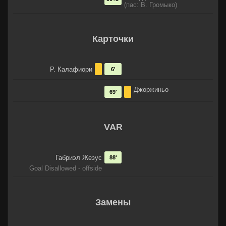
(пас: В. Громыко)
Карточки
Р. Калафиори
6'
Джоржиньо
69'
VAR
Габриэл Жезус
88'
Goal Disallowed - offside
Замены