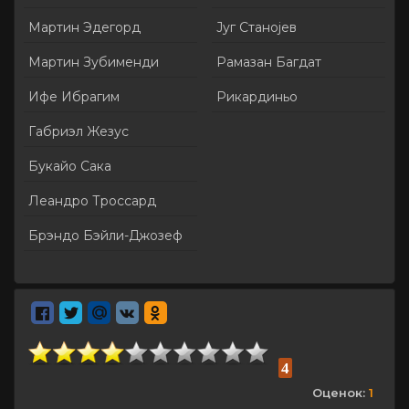
Мартин Эдегорд
Југ Станојев
Мартин Зубименди
Рамазан Багдат
Ифе Ибрагим
Рикардиньо
Габриэл Жезус
Букайо Сака
Леандро Троссард
Брэндо Бэйли-Джозеф
4
Оценок:
1