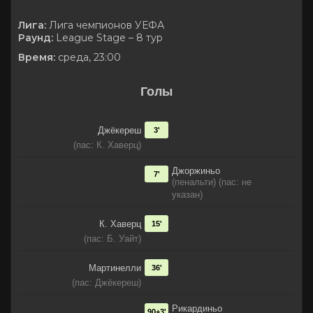
Лига:
Лига чемпионов УЕФА
Раунд:
League Stage – 8 тур
Время:
среда, 23:00
Голы
Джёкереш
3'
(пас: К. Хаверц)
Джоржиньо
7'
(пенальти) (пас: не
указан)
К. Хаверц
15'
(пас: Б. Уайт)
Мартинелли
36'
(пас: Джёкереш)
Рикардиньо
90+3'