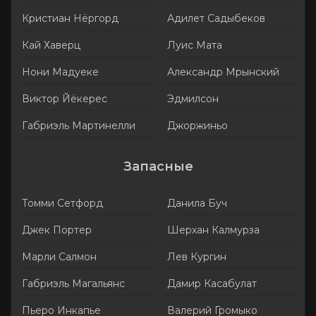
Кристиан Нёргорд
Адилет Садыбеков
Кай Хаверц
Луис Мата
Нони Мадуеке
Александр Мрынский
Виктор Йёкерес
Эдмилсон
Габриэль Мартинелли
Джоржиньо
Запасные
Томми Сетфорд
Данила Буч
Джек Портер
Шерхан Калмурза
Марли Салмон
Лев Кургин
Габриэль Магальянс
Дамир Касабулат
Пьеро Инкапье
Валерий Громыко